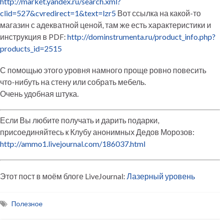
http://market.yandex.ru/search.xml?
clid=527&cvredirect=1&text=lzr5
Вот ссылка на какой-то
магазин с адекватной ценой, там же есть характеристики и
инструкция в PDF:
http://dominstrumenta.ru/product_info.php?
products_id=2515
С помощью этого уровня намного проще ровно повесить
что-нибуть на стену или собрать мебель.
Очень удобная штука.
Если Вы любите получать и дарить подарки,
присоединяйтесь к Клубу анонимных Дедов Морозов:
http://ammo1.livejournal.com/186037.html
Этот пост в моём блоге LiveJournal:
Лазерный уровень
Полезное