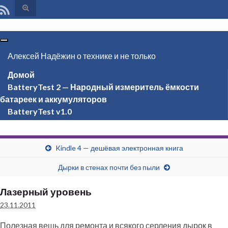
Вкл/
выкл
формы
поиска
Вкл/
выкл
Алексей Надёжин о технике и не только
навигации
Домой
BatteryTest 2 — Народный измеритель ёмкости
батареек и аккумуляторов
BatteryTest v1.0
Kindle 4 — дешёвая электронная книга
Дырки в стенах почти без пыли
Лазерный уровень
23.11.2011
Полезная вещь для ремонта и всякого серления дырок в