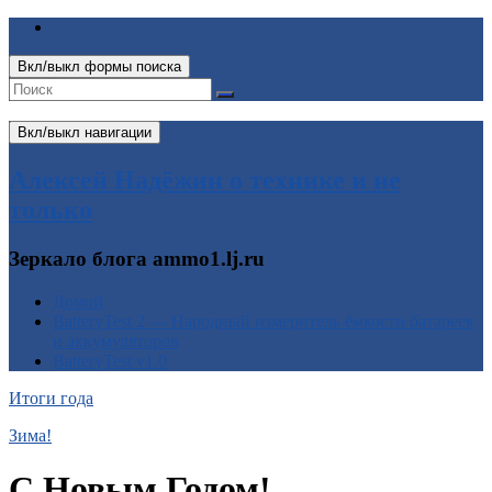
Вкл/выкл формы поиска
Вкл/выкл навигации
Алексей Надёжин о технике и не
только
Зеркало блога ammo1.lj.ru
Домой
BatteryTest 2 — Народный измеритель ёмкости батареек
и аккумуляторов
BatteryTest v1.0
Итоги года
Зима!
С Новым Годом!