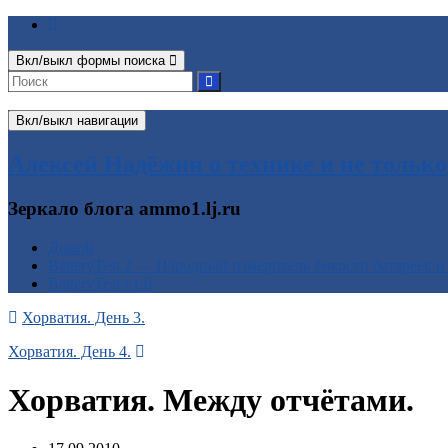
Вкл/выкл формы поиска
Вкл/выкл навигации
Алексей Надёжин о технике и не только
Зеркало блога ammo1.lj.ru
Домой
BatteryTest 2 — Народный измеритель ёмкости батареек и
BatteryTest v1.0
Хорватия. День 3.
Хорватия. День 4.
Хорватия. Между отчётами.