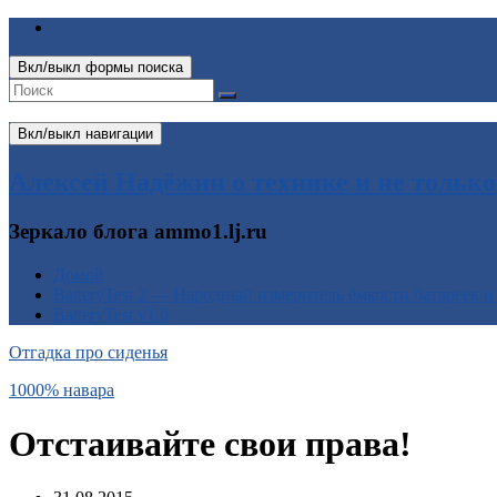
Вкл/выкл формы поиска
Вкл/выкл навигации
Алексей Надёжин о технике и не только
Зеркало блога ammo1.lj.ru
Домой
BatteryTest 2 — Народный измеритель ёмкости батареек и
BatteryTest v1.0
Отгадка про сиденья
1000% навара
Отстаивайте свои права!