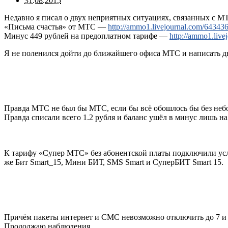
31.08.2015
Недавно я писал о двух неприятных ситуациях, связанных с М
«Письма счастья» от МТС —
http://ammo1.livejournal.com/643436
Минус 449 рублей на предоплатном тарифе —
http://ammo1.live
Я не поленился дойти до ближайшего офиса МТС и написать дв
Правда МТС не был бы МТС, если бы всё обошлось бы без неб
Правда списали всего 1.2 рубля и баланс ушёл в минус лишь на
К тарифу «Супер МТС» без абонентской платы подключили услу
же Бит Smart_15, Мини БИТ, SMS Smart и СуперБИТ Smart 15.
Причём пакеты интернет и СМС невозможно отключить до 7 и 22
Продолжаю наблюдения.