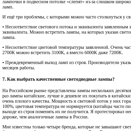
лампочки в подвесном потолке «слепят» из-за слишком широко
ламп.
И ещё три проблемы, с которыми можно часто столкнуться у с
• Несоответствие светового потока и эквивалента заявленным
эквивалента. Можно встретить лампы, на которых указан светов
лампа.
• Несоответствие цветовой температуры заявленной. Очень част
2700К можно встретить 3100К, а вместо 6000К даже 7200K.
• Преждевременный выход ламп из строя. Производители указы
месяцев работы.
7. Как выбрать качественные светодиодные лампы?
На Российском рынке представлены лампы нескольких десятков
раз лампы китайские, лучше и дешевле их покупать в китайск
очень плохого качества. Мощность и световой поток у них гор
100%, цветовая температура не нормируется (китайцы часто пи
выходе из строя поменять их не получится. Я протестировал не
дороже, чем аналогичные лампы в России.
Мне известны только четыре бренда, которые не завышают светов