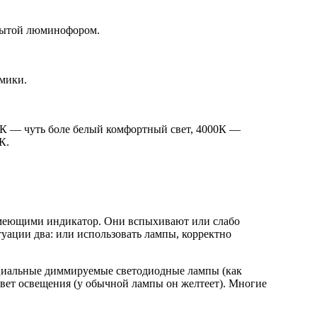
крытой люминофором.
амики.
0К — чуть боле белый комфортный свет, 4000К —
К.
 имеющими индикатор. Они вспыхивают или слабо
итуации два: или использовать лампы, корректно
ециальные диммируемые светодиодные лампы (как
цвет освещения (у обычной лампы он желтеет). Многие