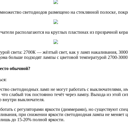
х множество светодиодов размещено на стеклянной полоске, по
чатели располагаются на круглых пластинах из прозрачной кер
рой света: 2700К — жёлтый свет, как у ламп накаливания, 300
дома больше подходят лампы с цветовой температурой 2700-3000
место обычной?
ься:
ество светодиодных ламп не могут работать с выключателями,
, что слабый ток постоянно течёт через лампу. Выхода из этой с
р внутри выключателя.
ботать с регуляторами яркости (диммерами), но существуют сп
аливания, при снижении яркости светодиодная лампа не меняет 
лишь до 15-20% полной яркости.