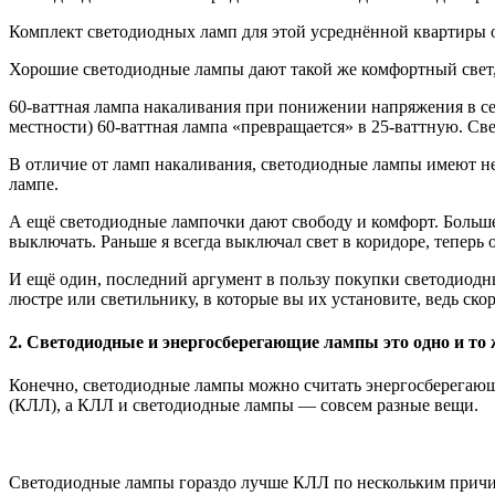
Комплект светодиодных ламп для этой усреднённой квартиры обо
Хорошие светодиодные лампы дают такой же комфортный свет, 
60-ваттная лампа накаливания при понижении напряжения в сети
местности) 60-ваттная лампа «превращается» в 25-ваттную. Св
В отличие от ламп накаливания, светодиодные лампы имеют не
лампе.
А ещё светодиодные лампочки дают свободу и комфорт. Больше н
выключать. Раньше я всегда выключал свет в коридоре, теперь он
И ещё один, последний аргумент в пользу покупки светодиодных
люстре или светильнику, в которые вы их установите, ведь скор
2. Светодиодные и энергосберегающие лампы это одно и то 
Конечно, светодиодные лампы можно считать энергосберегающ
(КЛЛ), а КЛЛ и светодиодные лампы — совсем разные вещи.
Светодиодные лампы гораздо лучше КЛЛ по нескольким прич