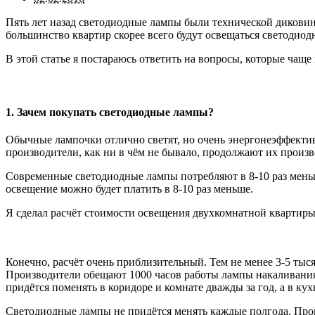
Пять лет назад светодиодные лампы были технической диковин
большинство квартир скорее всего будут освещаться светодио
В этой статье я постараюсь ответить на вопросы, которые чаще
1. Зачем покупать светодиодные лампы?
Обычные лампочки отлично светят, но очень энергонеэффектив
производители, как ни в чём не бывало, продолжают их произв
Современные светодиодные лампы потребляют в 8-10 раз меньш
освещение можно будет платить в 8-10 раз меньше.
Я сделал расчёт стоимости освещения двухкомнатной кварти
Конечно, расчёт очень приблизительный. Тем не менее 3-5 тыс
Производители обещают 1000 часов работы лампы накаливания 
придётся поменять в коридоре и комнате дважды за год, а в ку
Светодиодные лампы не придётся менять каждые полгода. Прои