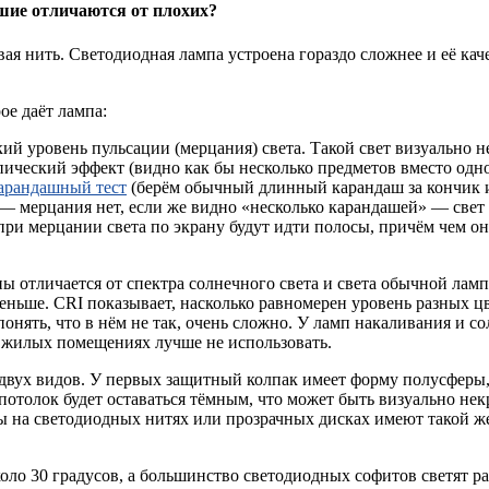
ошие отличаются от плохих?
ая нить. Светодиодная лампа устроена гораздо сложнее и её кач
ое даёт лампа:
й уровень пульсации (мерцания) света. Такой свет визуально не
опический эффект (видно как бы несколько предметов вместо одн
арандашный тест
(берём обычный длинный карандаш за кончик и
, — мерцания нет, если же видно «несколько карандашей» — све
 при мерцании света по экрану будут идти полосы, причём чем о
пы отличается от спектра солнечного света и света обычной лам
еньше. CRI показывает, насколько равномерен уровень разных ц
понять, что в нём не так, очень сложно. У ламп накаливания и 
в жилых помещениях лучше не использовать.
вух видов. У первых защитный колпак имеет форму полусферы, 
, потолок будет оставаться тёмным, что может быть визуально не
пы на светодиодных нитях или прозрачных дисках имеют такой 
оло 30 градусов, а большинство светодиодных софитов светят ра