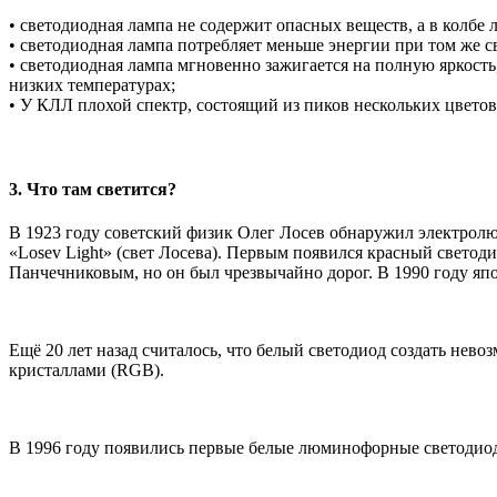
• cветодиодная лампа не содержит опасных веществ, а в колбе
• cветодиодная лампа потребляет меньше энергии при том же с
• cветодиодная лампа мгновенно зажигается на полную яркость
низких температурах;
• У КЛЛ плохой спектр, состоящий из пиков нескольких цвето
3. Что там светится?
В 1923 году советский физик Олег Лосев обнаружил электрол
«Losev Light» (свет Лосева). Первым появился красный светоди
Панчечниковым, но он был чрезвычайно дорог. В 1990 году яп
Ещё 20 лет назад считалось, что белый светодиод создать нево
кристаллами (RGB).
В 1996 году появились первые белые люминофорные светодиод