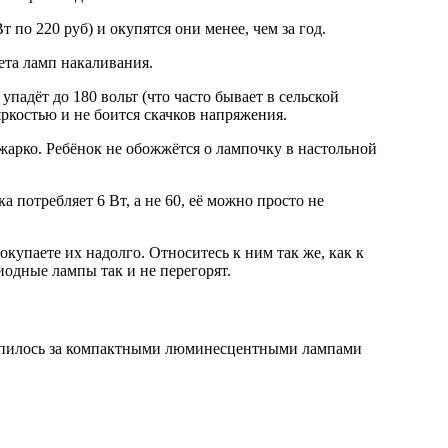
 по 220 руб) и окупятся они менее, чем за год.
ета ламп накаливания.
падёт до 180 вольт (что часто бывает в сельской
ркостью и не боится скачков напряжения.
жарко. Ребёнок не обожжётся о лампочку в настольной
 потребляет 6 Вт, а не 60, её можно просто не
купаете их надолго. Относитесь к ним так же, как к
диодные лампы так и не перегорят.
репилось за компактными люминесцентными лампами