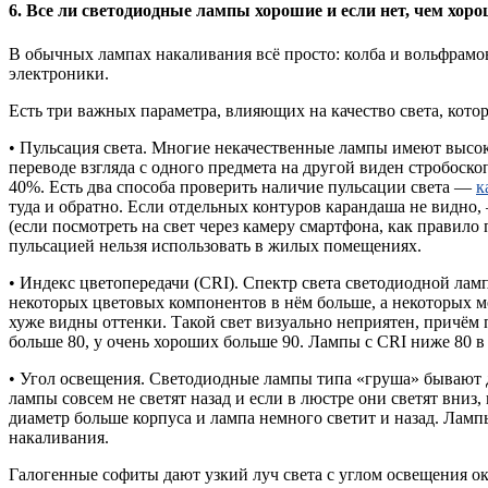
6. Все ли светодиодные лампы хорошие и если нет, чем хор
В обычных лампах накаливания всё просто: колба и вольфрамов
электроники.
Есть три важных параметра, влияющих на качество света, котор
• Пульсация света. Многие некачественные лампы имеют высоки
переводе взгляда с одного предмета на другой виден стробоск
40%. Есть два способа проверить наличие пульсации света —
к
туда и обратно. Если отдельных контуров карандаша не видно
(если посмотреть на свет через камеру смартфона, как правило
пульсацией нельзя использовать в жилых помещениях.
• Индекс цветопередачи (CRI). Спектр света светодиодной лам
некоторых цветовых компонентов в нём больше, а некоторых м
хуже видны оттенки. Такой свет визуально неприятен, причём 
больше 80, у очень хороших больше 90. Лампы с CRI ниже 80 
• Угол освещения. Светодиодные лампы типа «груша» бывают д
лампы совсем не светят назад и если в люстре они светят вниз
диаметр больше корпуса и лампа немного светит и назад. Лам
накаливания.
Галогенные софиты дают узкий луч света с углом освещения ок