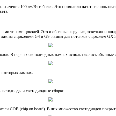
ла значения 100 лм/Вт и более. Это позволило начать использо
вета.
ными типами цоколей. Это и обычные «груши», «свечки» и «шар
 лампы с цоколями G4 и G9, лампы для потолков с цоколем GX5
одов. В первых светодиодных лампах использовались обычные с
некоторых лампах.
светодиоды и светодиодные сборки.
чатели COB (chip on board). В них множество светодиодов пок