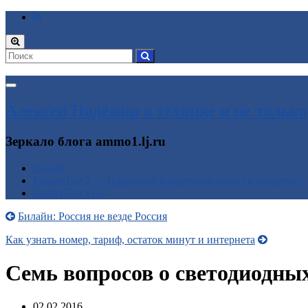
Вкл/
выкл
формы
поиска
Вкл/
выкл
Алексей Надёжин о технике и не только
навигации
Зеркало блога ammo1.lj.ru
Домой
BatteryTest 2 — Народный измеритель ёмкости батареек и
BatteryTest v1.0
Билайн: Россия не везде Россия
Как узнать номер, тариф, остаток минут и интернета
Семь вопросов о светодиодны
02.02.2016