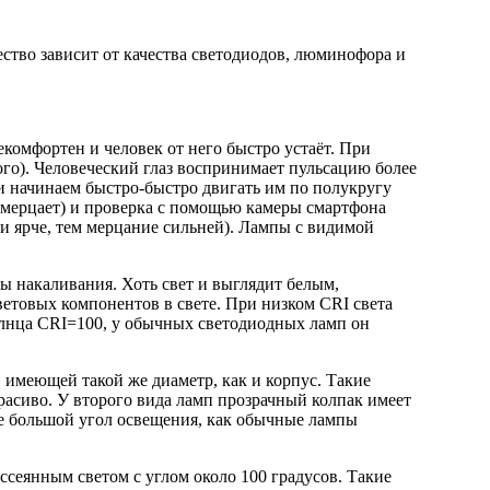
ество зависит от качества светодиодов, люминофора и
комфортен и человек от него быстро устаёт. При
ого). Человеческий глаз воспринимает пульсацию более
 начинаем быстро-быстро двигать им по полукругу
т мерцает) и проверка с помощью камеры смартфона
ни ярче, тем мерцание сильней). Лампы с видимой
пы накаливания. Хоть свет и выглядит белым,
ветовых компонентов в свете. При низком CRI света
солнца CRI=100, у обычных светодиодных ламп он
имеющей такой же диаметр, как и корпус. Такие
красиво. У второго вида ламп прозрачный колпак имеет
же большой угол освещения, как обычные лампы
ссеянным светом с углом около 100 градусов. Такие