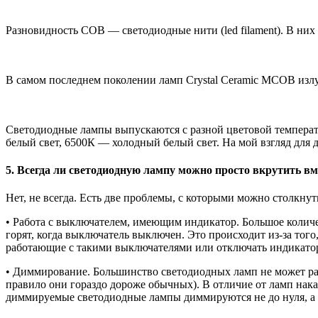
Разновидность COB — светодиодные нити (led filament). В ни
В самом последнем поколении ламп Crystal Ceramic MCOB излу
Светодиодные лампы выпускаются с разной цветовой температу
белый свет, 6500К — холодный белый свет. На мой взгляд для 
5. Всегда ли светодиодную лампу можно просто вкрутить в
Нет, не всегда. Есть две проблемы, с которыми можно столкнут
• Работа с выключателем, имеющим индикатор. Большое колич
горят, когда выключатель выключен. Это происходит из-за того
работающие с такими выключателями или отключать индикато
• Диммирование. Большинство светодиодных ламп не может ра
правило они гораздо дороже обычных). В отличие от ламп нак
диммируемые светодиодные лампы диммируются не до нуля, а 