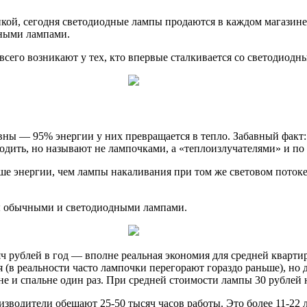
кой, сегодня светодиодные лампы продаются в каждом магазине 
дными лампами.
 всего возникают у тех, кто впервые сталкивается со светодиод
ны — 95% энергии у них превращается в тепло. Забавный факт: 
одить, но называют не лампочками, а «теплоизлучателями» и по
е энергии, чем лампы накаливания при том же световом потоке
ры обычными и светодиодными лампами.
яч рублей в год — вполне реальная экономия для средней кварти
(в реальности часто лампочки перегорают гораздо раньше), но д
хне и спальне один раз. При средней стоимости лампы 30 рублей 
зводители обещают 25-50 тысяч часов работы. Это более 11-22 