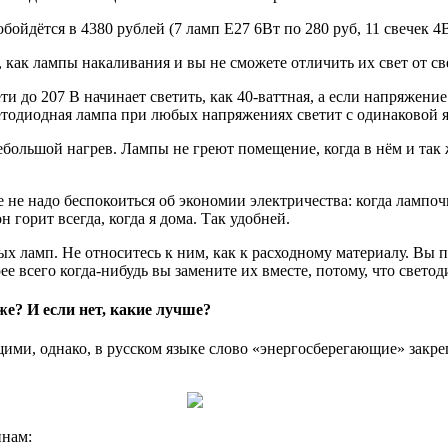
йдётся в 4380 рублей (7 ламп E27 6Вт по 280 руб, 11 свечек 4Вт
как лампы накаливания и вы не сможете отличить их свет от св
 до 207 В начинает светить, как 40-ваттная, а если напряжение у
етодиодная лампа при любых напряжениях светит с одинаковой я
большой нагрев. Лампы не греют помещение, когда в нём и так 
е надо беспокоиться об экономии электричества: когда лампочка
 горит всегда, когда я дома. Так удобней.
 ламп. Не относитесь к ним, как к расходному материалу. Вы по
ее всего когда-нибудь вы замените их вместе, потому, что свето
же? И если нет, какие лучше?
ими, однако, в русском языке слово «энергосберегающие» зак
инам: