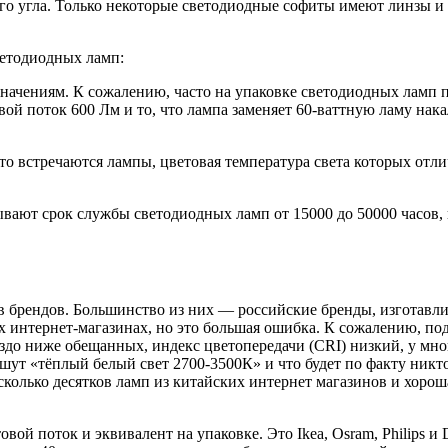
го угла. Только некоторые светодиодные софиты имеют линзы и 
ветодиодных ламп:
 значениям. К сожалению, часто на упаковке светодиодных ламп
ой поток 600 Лм и то, что лампа заменяет 60-ваттную ламу накал
о встречаются лампы, цветовая температура света которых отлич
вают срок службы светодиодных ламп от 15000 до 50000 часов, 
 брендов. Большинство из них — российские бренды, изготавли
их интернет-магазинах, но это большая ошибка. К сожалению, п
аздо ниже обещанных, индекс цветопередачи (CRI) низкий, у мно
шут «тёплый белый свет 2700-3500К» и что будет по факту никто 
сколько десятков ламп из китайских интернет магазинов и хороша
ой поток и эквивалент на упаковке. Это Ikea, Osram, Philips и 