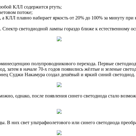
 любой КЛЛ содержится ртуть;
ветовом потоке;
, а КЛЛ плавно набирает яркость от 20% до 100% за минуту при
в. Спектр светодиодной лампы гораздо ближе к естественному о
юминесценцию полупроводникового перехода. Первые светодиод
од, затем в начале 70-х годов появились жёлтые и зеленые свет
онец Суджи Накамура создал дешёвый и яркий синий светодиод.
зможно, однако, после появления синего светодиода стало возмо
ы. В них свет ультрафиолетового или синего светодиода преоб