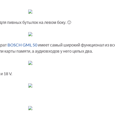
ля пивных бутылок на левом боку. 🙂
арат
BOSCH GML 50
имеет самый широкий функционал из все
ли карты памяти, а аудиовходов у него целых два.
и 18 V.