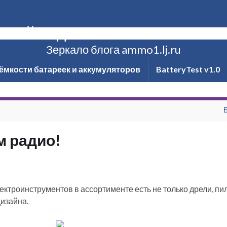
ксей Надёжин о технике и не то
Зеркало блога ammo1.lj.ru
ёмкости батареек и аккумуляторов
BatteryTest v1.0
 радио!
лектроинструментов в ассортименте есть не только дрели, пи
изайна.