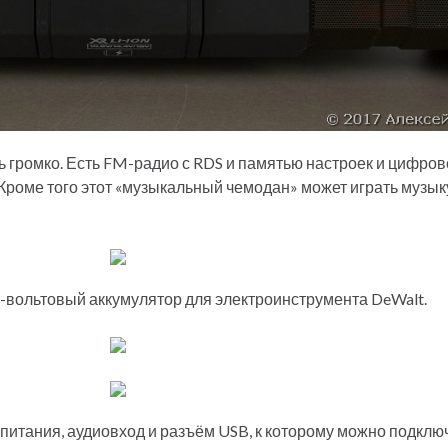
 громко. Есть FM-радио с RDS и памятью настроек и цифров
Кроме того этот «музыкальный чемодан» может играть музыку 
8-вольтовый аккумулятор для электроинструмента DeWalt.
питания, аудиовход и разъём USB, к которому можно подклю