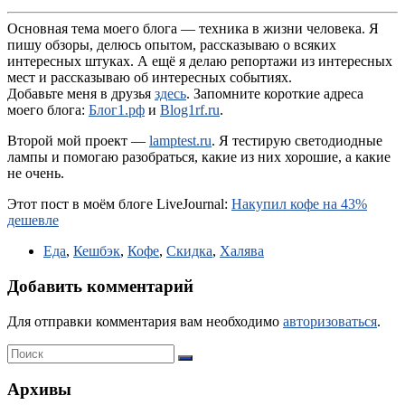
Основная тема моего блога — техника в жизни человека. Я
пишу обзоры, делюсь опытом, рассказываю о всяких
интересных штуках. А ещё я делаю репортажи из интересных
мест и рассказываю об интересных событиях.
Добавьте меня в друзья
здесь
. Запомните короткие адреса
моего блога:
Блог1.рф
и
Blog1rf.ru
.
Второй мой проект —
lamptest.ru
. Я тестирую светодиодные
лампы и помогаю разобраться, какие из них хорошие, а какие
не очень.
Этот пост в моём блоге LiveJournal:
Накупил кофе на 43%
дешевле
Еда
,
Кешбэк
,
Кофе
,
Скидка
,
Халява
Добавить комментарий
Для отправки комментария вам необходимо
авторизоваться
.
Архивы