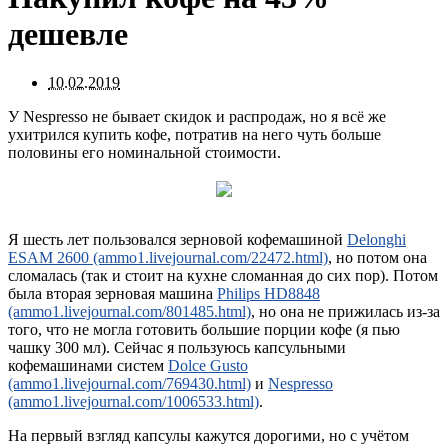
дешевле
10.02.2019
У Nespresso не бывает скидок и распродаж, но я всё же
ухитрился купить кофе, потратив на него чуть больше
половины его номинальной стоимости.
Я шесть лет пользовался зерновой кофемашиной
Delonghi
ESAM 2600 (ammo1.livejournal.com/22472.html)
, но потом она
сломалась (так и стоит на кухне сломанная до сих пор). Потом
была вторая зерновая машина
Philips HD8848
(ammo1.livejournal.com/801485.html)
, но она не прижилась из-за
того, что не могла готовить большие порции кофе (я пью
чашку 300 мл). Сейчас я пользуюсь капсульными
кофемашинами систем
Dolce Gusto
(ammo1.livejournal.com/769430.html)
и
Nespresso
(ammo1.livejournal.com/1006533.html)
.
На первый взгляд капсулы кажутся дорогими, но с учётом