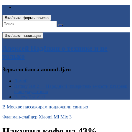
Вкл/выкл формы поиска
Вкл/выкл навигации
Алексей Надёжин о технике и не
только
Зеркало блога ammo1.lj.ru
Домой
BatteryTest 2 — Народный измеритель ёмкости батареек
и аккумуляторов
BatteryTest v1.0
В Москве пассажирам подложили свинью
Флагман-слайдер Xiaomi MI Mix 3
Накупил кофе на 43%