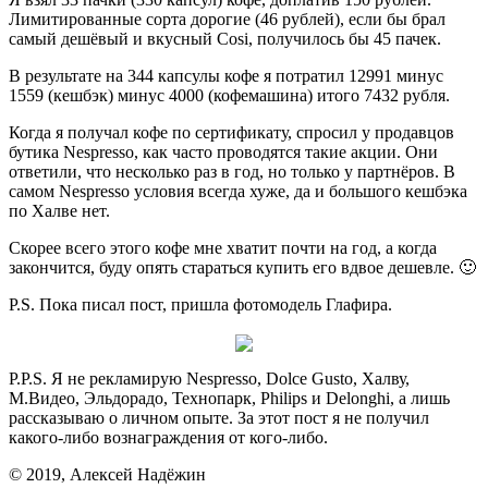
Лимитированные сорта дорогие (46 рублей), если бы брал
самый дешёвый и вкусный Cosi, получилось бы 45 пачек.
В результате на 344 капсулы кофе я потратил 12991 минус
1559 (кешбэк) минус 4000 (кофемашина) итого 7432 рубля.
Когда я получал кофе по сертификату, спросил у продавцов
бутика Nespresso, как часто проводятся такие акции. Они
ответили, что несколько раз в год, но только у партнёров. В
самом Nespresso условия всегда хуже, да и большого кешбэка
по Халве нет.
Скорее всего этого кофе мне хватит почти на год, а когда
закончится, буду опять стараться купить его вдвое дешевле. 🙂
P.S. Пока писал пост, пришла фотомодель Глафира.
P.P.S. Я не рекламирую Nespresso, Dolce Gusto, Халву,
М.Видео, Эльдорадо, Технопарк, Philips и Delonghi, а лишь
рассказываю о личном опыте. За этот пост я не получил
какого-либо вознаграждения от кого-либо.
© 2019, Алексей Надёжин