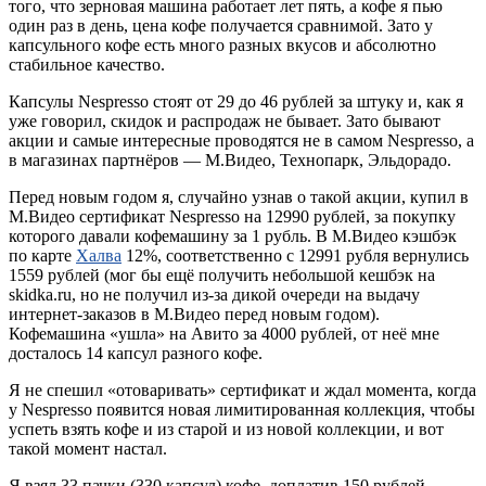
того, что зерновая машина работает лет пять, а кофе я пью
один раз в день, цена кофе получается сравнимой. Зато у
капсульного кофе есть много разных вкусов и абсолютно
стабильное качество.
Капсулы Nespresso стоят от 29 до 46 рублей за штуку и, как я
уже говорил, скидок и распродаж не бывает. Зато бывают
акции и самые интересные проводятся не в самом Nespresso, а
в магазинах партнёров — М.Видео, Технопарк, Эльдорадо.
Перед новым годом я, случайно узнав о такой акции, купил в
М.Видео сертификат Nespresso на 12990 рублей, за покупку
которого давали кофемашину за 1 рубль. В М.Видео кэшбэк
по карте
Халва
12%, соответственно с 12991 рубля вернулись
1559 рублей (мог бы ещё получить небольшой кешбэк на
skidka.ru, но не получил из-за дикой очереди на выдачу
интернет-заказов в М.Видео перед новым годом).
Кофемашина «ушла» на Авито за 4000 рублей, от неё мне
досталось 14 капсул разного кофе.
Я не спешил «отоваривать» сертификат и ждал момента, когда
у Nespresso появится новая лимитированная коллекция, чтобы
успеть взять кофе и из старой и из новой коллекции, и вот
такой момент настал.
Я взял 33 пачки (330 капсул) кофе, доплатив 150 рублей.