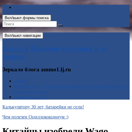
Вкл/выкл формы поиска
Вкл/выкл навигации
Алексей Надёжин о технике и не
только
Зеркало блога ammo1.lj.ru
Домой
BatteryTest 2 — Народный измеритель ёмкости батареек
и аккумуляторов
BatteryTest v1.0
Калькулятору 30 лет, батарейки не сели!
Чем полезен Оциллококцинум :)
Китайцы изобрели Wago