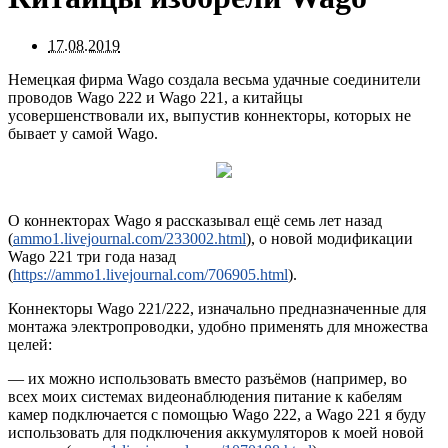
17.08.2019
Немецкая фирма Wago создала весьма удачные соединители
проводов Wago 222 и Wago 221, а китайцы
усовершенствовали их, выпустив коннекторы, которых не
бывает у самой Wago.
О коннекторах Wago я рассказывал ещё семь лет назад
(
ammo1.livejournal.com/233002.html
), о новой модификации
Wago 221 три года назад
(
https://ammo1.livejournal.com/706905.html
).
Коннекторы Wago 221/222, изначально предназначенные для
монтажа электропроводки, удобно применять для множества
целей:
— их можно использовать вместо разъёмов (например, во
всех моих системах видеонаблюдения питание к кабелям
камер подключается с помощью Wago 222, а Wago 221 я буду
использовать для подключения аккумуляторов к моей новой