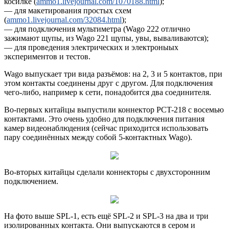
косилке (
ammo1.livejournal.com/1070188.html
);
— для макетирования простых схем
(
ammo1.livejournal.com/32084.html
);
— для подключения мультиметра (Wago 222 отлично
зажимают щупы, из Wago 221 щупы, увы, вываливаются);
— для проведения электрических и электроныых
экспериментов и тестов.
Wago выпускает три вида разъёмов: на 2, 3 и 5 контактов, при
этом контакты соединены друг с другом. Для подключения
чего-либо, например к сети, понадобится два соединителя.
Во-первых китайцы выпустили коннектор PCT-218 с восемью
контактами. Это очень удобно для подключения питания
камер видеонаблюдения (сейчас приходится использовать
пару соединённых между собой 5-контактных Wago).
Во-вторых китайцы сделали коннекторы с двухсторонним
подключением.
На фото выше SPL-1, есть ещё SPL-2 и SPL-3 на два и три
изолированных контакта. Они выпускаются в сером и