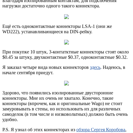
Благодаря изолированным контактам, для подключения
нагрузки достаточно одного такого коннектора.
Ещё есть одноконтактные коннекторы LSA-1 (они же
WD222), устанавливающиеся на DIN-рейку.
При покупке 10 штук, 3-контатктные коннекторы стоят около
$0.45 за штуку, двухконтактные $0.37, одноконтактные $0.32.
Я заказал четыре вида новых коннекторов
здесь
. Надеюсь, в
начале сентября приедут.
Здорово, что появились изолированные двусторонние
коннекторы. Мне их очень не хватало. Конечно, такие
коннекторы (впрочем, как и оригинальные Wago) не стоит
замуровывать в стены, но использовать их для различных
самоделок (в том числе и низковольтных) должно быть очень
удобно.
P.S. Я узнал об этих коннекторах из
обзора Сергея Коробова
,