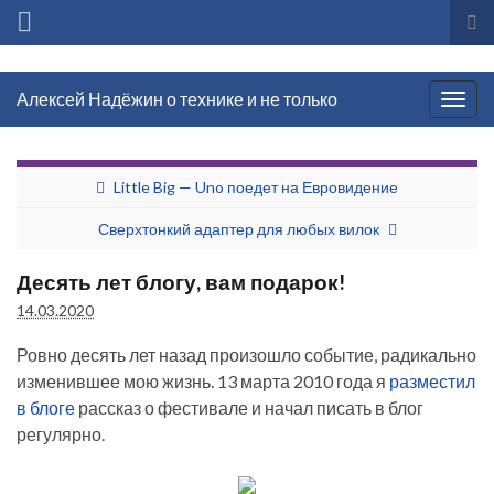
Вкл
вы
фо
Алексей Надёжин о технике и не только
пои
Вкл/
выкл
нави
Little Big — Uno поедет на Евровидение
Сверхтонкий адаптер для любых вилок
Десять лет блогу, вам подарок!
14.03.2020
Ровно десять лет назад произошло событие, радикально
изменившее мою жизнь. 13 марта 2010 года я
разместил
в блоге
рассказ о фестивале и начал писать в блог
регулярно.