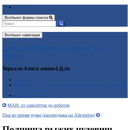
Вкл/выкл формы поиска
Вкл/выкл навигации
Алексей Надёжин о технике и не
только
Зеркало блога ammo1.lj.ru
Домой
BatteryTest 2 — Народный измеритель ёмкости батареек
и аккумуляторов
BatteryTest v1.0
МАИ: от самолётов до роботов
Пир во время чумы (распродажа на Aliexpress)
Полчища рыжих чудовищ