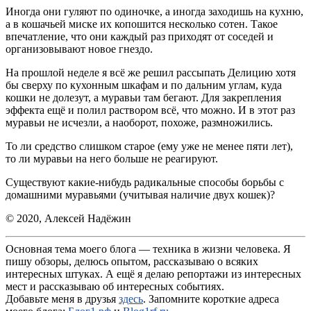
Иногда они гуляют по одиночке, а иногда заходишь на кухню,
а в кошачьей миске их копошится несколько сотен. Такое
впечатление, что они каждый раз приходят от соседей и
организовывают новое гнездо.
На прошлой неделе я всё же решил рассыпать Делицию хотя
бы сверху по кухонным шкафам и по дальним углам, куда
кошки не долезут, а муравьи там бегают. Для закрепления
эффекта ещё и полил раствором всё, что можно. И в этот раз
муравьи не исчезли, а наоборот, похоже, размножились.
То ли средство слишком старое (ему уже не менее пяти лет),
то ли муравьи на него больше не реагируют.
Существуют какие-нибудь радикальные способы борьбы с
домашними муравьями (учитывая наличие двух кошек)?
© 2020, Алексей Надёжин
Основная тема моего блога — техника в жизни человека. Я
пишу обзоры, делюсь опытом, рассказываю о всяких
интересных штуках. А ещё я делаю репортажи из интересных
мест и рассказываю об интересных событиях.
Добавьте меня в друзья
здесь
. Запомните короткие адреса