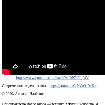
https://www.youtube.com/watch?v=0P7il8hjAiY
Современное видео с завода:
https://youtu.be/CjPAkQ19uKk
.
© 2020, Алексей Надёжин
Основная тема моего блога — техника в жизни человека. Я