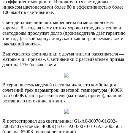
коэффициент мощности. Используются светодиоды с
индексом цветопередачи более 80 и эффективностью более
100 лм/Вт в светильнике.
Светодиодные линейки закреплены на металлическом
корпусе, благодаря чему от них хорошо отводится тепло и
светодиоды прослужат долго (производитель даёт гарантию
три года). Такой корпус допускает как встраиваемый, так и
накладной монтаж.
Выпускаются светильники с двумя типами рассеивателя —
матовым и «призма». Светильники с рассеивателем призма
дают на 17% больше света.
В серии восемь моделей светильников, это комбинация
сочетаний трёх параметров: цветовой температуры (4000K
или 6500K), типа рассеивателя (матовый, призма), наличия
резервного источника питания.
Я протестировал два светильника: G1-A0-00070-01G02-
2003540 (матовый, 4000К) и G1-A0-00070-01GA3-2003565
(призма, 6500К, резервное питание).