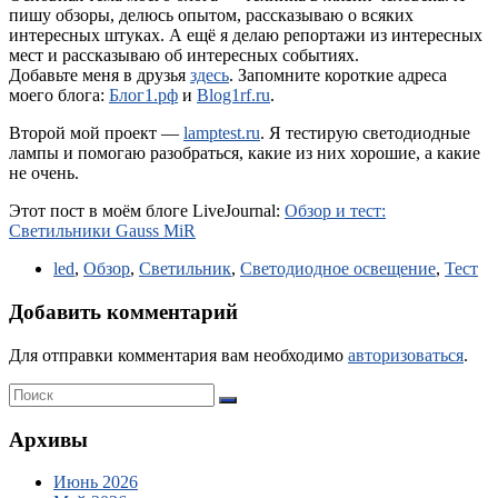
пишу обзоры, делюсь опытом, рассказываю о всяких
интересных штуках. А ещё я делаю репортажи из интересных
мест и рассказываю об интересных событиях.
Добавьте меня в друзья
здесь
. Запомните короткие адреса
моего блога:
Блог1.рф
и
Blog1rf.ru
.
Второй мой проект —
lamptest.ru
. Я тестирую светодиодные
лампы и помогаю разобраться, какие из них хорошие, а какие
не очень.
Этот пост в моём блоге LiveJournal:
Обзор и тест:
Светильники Gauss MiR
led
,
Обзор
,
Светильник
,
Светодиодное освещение
,
Тест
Добавить комментарий
Для отправки комментария вам необходимо
авторизоваться
.
Архивы
Июнь 2026