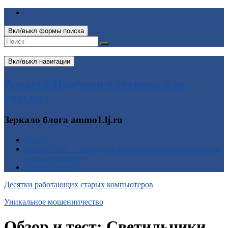
Вкл/выкл формы поиска
Вкл/выкл навигации
Алексей Надёжин о технике и не
только
Зеркало блога ammo1.lj.ru
Домой
BatteryTest 2 — Народный измеритель ёмкости батареек
и аккумуляторов
BatteryTest v1.0
Десятки работающих старых компьютеров
Уникальное мошенничество
Обзор и тест: Светильники