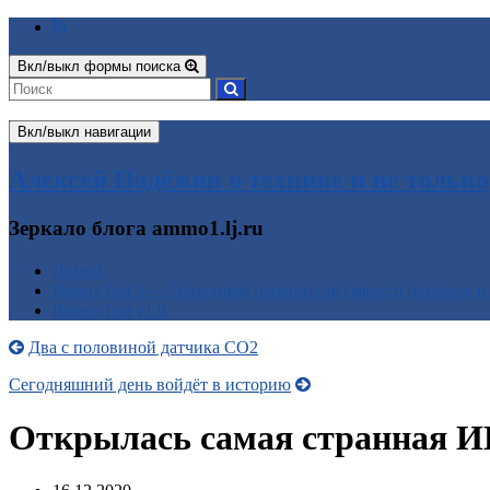
Вкл/выкл формы поиска
Вкл/выкл навигации
Алексей Надёжин о технике и не только
Зеркало блога ammo1.lj.ru
Домой
BatteryTest 2 — Народный измеритель ёмкости батареек и
BatteryTest v1.0
Два с половиной датчика CO2
Сегодняшний день войдёт в историю
Открылась самая странная 