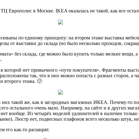
Ц Европолис в Москве. IKEA оказалась не такой, как все остал
изованы по единому принципу: на втором этаже выставка мебел
делы от выставки до склада (но было несколько проходов, сокра
мата» без склада, где можно было купить только мелкие вещи, а
.
в которой нет привычного «пути покупателя». Фрагменты выстав
расположены так, что в них можно попасть с разных сторон, а ча
и второго этажа. 🙂
 них такой же, как в загородных магазинах ИКЕА. Почему-то по
сего остального очень мало. Например, на сайте и в других мага
 нет вообще. Из четырёх моделей удлинителей в наличии только о
нке). Люстр нет, подвесных плафонов всего несколько штук, не
ем его как-то расширят.