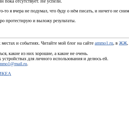
н пока отсутствует. Не успели.
-то я вчера не подумал, что буду о нём писать, и ничего не сним
коро протестирую и выложу результаты.
 местах и событиях. Читайте мой блог на сайте
ammo1.ru
, в
ЖЖ
я, какие из них хорошие, а какие не очень.
устройствах для личного использования и делюсь ей.
mmo1@mail.ru
.
 ИКЕА