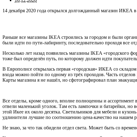
16.12.2020
14 декабря 2020 года открылся долгожданный магазин ИКЕА в Т
Раньше все магазины IKEA строились за городом и были орган
были идти по пути-лабиринту, последовательно проходя все от
Несколько лет назад появились магазины IKEA «городского фор
тоже был определён путь, по которому должен идти покупатель
В Европолисе открылась первая «городская» ИКЕА со складом 
входа можно пойти по одному из трёх проходов. Часть отделов 
Карты магазина я не нашёл, но сфотографировал план эвакуаци
Все отделы, кроме одного, вполне полноценны и ассортимент в
отвели маленький уголок. Там есть лампочки и батарейки, но в
этой Икее их около десятка. Светильников для мебели и кухонь
удлинители лучшие по соотношению цена-качество на нашем ры
Не знаю, за что так обидели отдел света. Может быть со времен