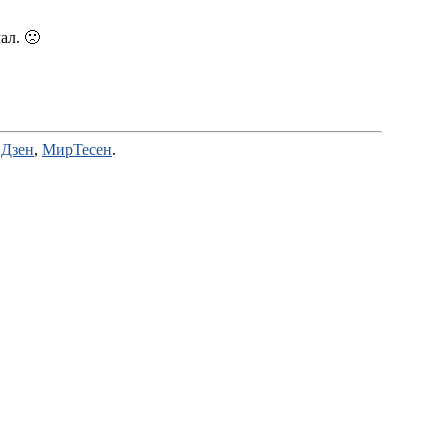
ал. 🙁
,
Дзен
,
МирТесен
.