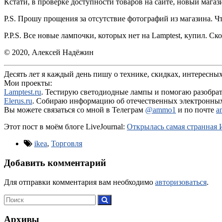
Кстати, в проверке доступности товаров на сайте, новый магази
P.S. Прошу прощения за отсутствие фотографий из магазина. Что
P.P.S. Все новые лампочки, которых нет на Lamptest, купил. С
© 2020, Алексей Надёжин
Десять лет я каждый день пишу о технике, скидках, интересных
Мои проекты:
Lamptest.ru
. Тестирую светодиодные лампы и помогаю разобратьс
Elerus.ru
. Собираю информацию об отечественных электронных 
Вы можете связаться со мной в Телеграм
@ammo1
и по почте
a
Этот пост в моём блоге LiveJournal:
Открылась самая странная
ikea
,
Торговля
Добавить комментарий
Для отправки комментария вам необходимо
авторизоваться
.
Архивы