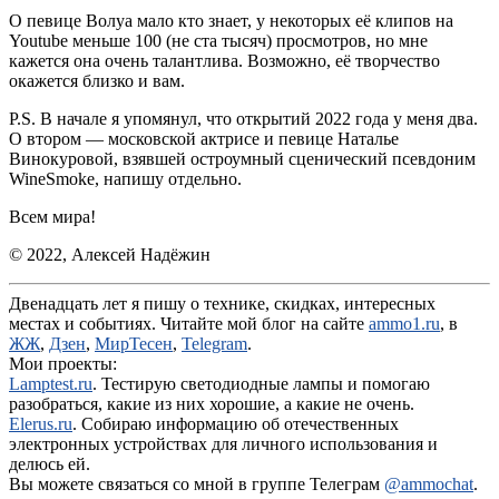
О певице Волуа мало кто знает, у некоторых её клипов на
Youtube меньше 100 (не ста тысяч) просмотров, но мне
кажется она очень талантлива. Возможно, её творчество
окажется близко и вам.
P.S. В начале я упомянул, что открытий 2022 года у меня два.
О втором — московской актрисе и певице Наталье
Винокуровой, взявшей остроумный сценический псевдоним
WineSmoke, напишу отдельно.
Всем мира!
© 2022, Алексей Надёжин
Двенадцать лет я пишу о технике, скидках, интересных
местах и событиях. Читайте мой блог на сайте
ammo1.ru
, в
ЖЖ
,
Дзен
,
МирТесен
,
Telegram
.
Мои проекты:
Lamptest.ru
. Тестирую светодиодные лампы и помогаю
разобраться, какие из них хорошие, а какие не очень.
Elerus.ru
. Собираю информацию об отечественных
электронных устройствах для личного использования и
делюсь ей.
Вы можете связаться со мной в группе Телеграм
@ammochat
.