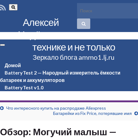
Вкл/
выкл
формы
Алексей
поиска
Надёжин о
технике и не только
Вкл/
выкл
Зеркало блога ammo1.lj.ru
навигации
Домой
BatteryTest 2 — Народный измеритель ёмкости
батареек и аккумуляторов
BatteryTest v1.0
Что интересного купить на распродаже Aliexpress
Батарейки из Fix Price, потерявшие имя
Обзор: Могучий малыш —