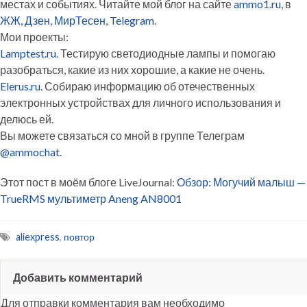
местах и событиях. Читайте мой блог на сайте
ammo1.ru
, в
ЖЖ
,
Дзен
,
МирТесен
,
Telegram
.
Мои проекты:
Lamptest.ru
. Тестирую светодиодные лампы и помогаю
разобраться, какие из них хорошие, а какие не очень.
Elerus.ru
. Собираю информацию об отечественных
электронных устройствах для личного использования и
делюсь ей.
Вы можете связаться со мной в группе Телеграм
@ammochat
.
Этот пост в моём блоге LiveJournal:
Обзор: Могучий малыш —
TrueRMS мультиметр Aneng AN8001
aliexpress
,
повтор
Добавить комментарий
Для отправки комментария вам необходимо