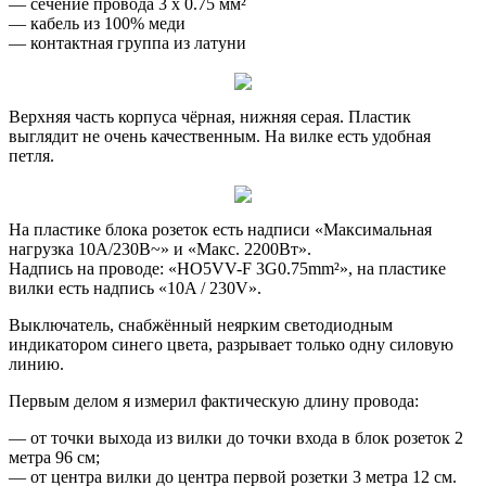
— сечение провода 3 x 0.75 мм²
— кабель из 100% меди
— контактная группа из латуни
Верхняя часть корпуса чёрная, нижняя серая. Пластик
выглядит не очень качественным. На вилке есть удобная
петля.
На пластике блока розеток есть надписи «Максимальная
нагрузка 10A/230В~» и «Макс. 2200Вт».
Надпись на проводе: «HO5VV-F 3G0.75mm²», на пластике
вилки есть надпись «10A / 230V».
Выключатель, снабжённый неярким светодиодным
индикатором синего цвета, разрывает только одну силовую
линию.
Первым делом я измерил фактическую длину провода:
— от точки выхода из вилки до точки входа в блок розеток 2
метра 96 см;
— от центра вилки до центра первой розетки 3 метра 12 см.