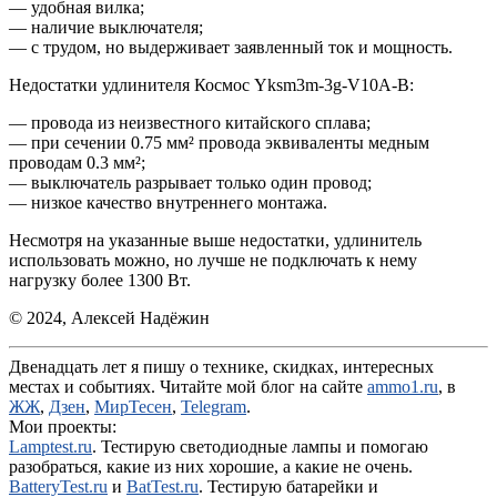
— удобная вилка;
— наличие выключателя;
— с трудом, но выдерживает заявленный ток и мощность.
Недостатки удлинителя Космос Yksm3m-3g-V10A-B:
— провода из неизвестного китайского сплава;
— при сечении 0.75 мм² провода эквиваленты медным
проводам 0.3 мм²;
— выключатель разрывает только один провод;
— низкое качество внутреннего монтажа.
Несмотря на указанные выше недостатки, удлинитель
использовать можно, но лучше не подключать к нему
нагрузку более 1300 Вт.
© 2024, Алексей Надёжин
Двенадцать лет я пишу о технике, скидках, интересных
местах и событиях. Читайте мой блог на сайте
ammo1.ru
, в
ЖЖ
,
Дзен
,
МирТесен
,
Telegram
.
Мои проекты:
Lamptest.ru
. Тестирую светодиодные лампы и помогаю
разобраться, какие из них хорошие, а какие не очень.
BatteryTest.ru
и
BatTest.ru
. Тестирую батарейки и