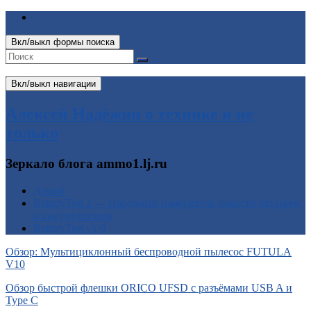
Вкл/выкл формы поиска
Вкл/выкл навигации
Алексей Надёжин о технике и не
только
Зеркало блога ammo1.lj.ru
Домой
BatteryTest 2 — Народный измеритель ёмкости батареек
и аккумуляторов
BatteryTest v1.0
Обзор: Мультициклонный беспроводной пылесос FUTULA
V10
Обзор быстрой флешки ORICO UFSD с разъёмами USB A и
Type C