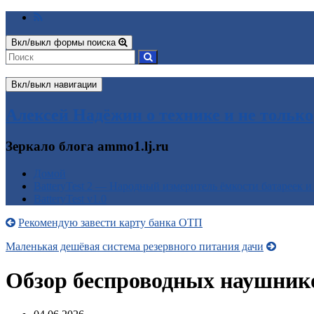
Вкл/выкл формы поиска
Вкл/выкл навигации
Алексей Надёжин о технике и не только
Зеркало блога ammo1.lj.ru
Домой
BatteryTest 2 — Народный измеритель ёмкости батареек и
BatteryTest v1.0
Рекомендую завести карту банка ОТП
Маленькая дешёвая система резервного питания дачи
Обзор беспроводных наушнико