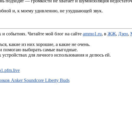
ень подходят — громкости не хватает и шумоизоляция недостаточ
обной и, к моему удивлению, не ухудшающей звук.
х и событиях. Читайте мой блог на сайте
ammo1.ru
, в
ЖЖ
,
Дзен
,
я, какие из них хорошие, а какие не очень.
 и помогаю выбирать самые выгодные.
устройствах для личного использования и делюсь ей.
1.pfm.live
ков Anker Soundcore Liberty Buds