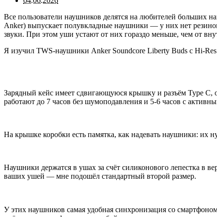
04.06.2026
Все пользователи наушников делятся на любителей больших на
Anker) выпускает полувкладные наушники — у них нет резинов
звуки. При этом уши устают от них гораздо меньше, чем от вн
Я изучил TWS-наушники Anker Soundcore Liberty Buds с Hi-R
Зарядный кейс имеет сдвигающуюся крышку и разъём Type C, о
работают до 7 часов без шумоподавления и 5-6 часов с актив
На крышке коробки есть памятка, как надевать наушники: их н
Наушники держатся в ушах за счёт силиконового лепестка в ве
ваших ушей — мне подошёл стандартный второй размер.
У этих наушников самая удобная синхронизация со смартфоном,