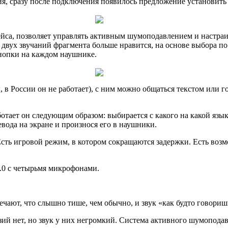
я, сразу после подключения появилось предложение установить
йса, позволяет управлять активным шумоподавлением и настраи
 двух звучаний фрагмента больше нравится, на основе выбора п
кнопки на каждом наушнике.
 в России он не работает), с ним можно общаться текстом или 
ботает он следующим образом: выбирается с какого на какой яз
вода на экране и произнося его в наушники.
Есть игровой режим, в котором сокращаются задержки. Есть воз
.0 с четырьмя микрофонами.
ают, что слышно тише, чем обычно, и звук «как будто говоришь н
ензий нет, но звук у них негромкий. Система активного шумопода