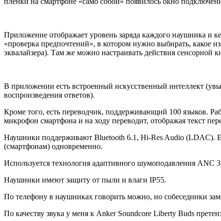
плёнки на смартфоне «само собой» появилось окно подключени
Приложение отображает уровень заряда каждого наушника и ке
«проверка предпочтений», в котором нужно выбирать, какое из
эквалайзера). Там же можно настраивать действия сенсорной 
В приложении есть встроенный искусственный интеллект (увы,
воспроизведения ответов).
Кроме того, есть переводчик, поддерживающий 100 языков. Ра
микрофон смартфона и на ходу переводит, отображая текст пере
Наушники поддерживают Bluetooth 6.1, Hi-Res Audio (LDAC). 
(смартфонам) одновременно.
Используется технология адаптивного шумоподавления ANC 3
Наушники имеют защиту от пыли и влаги IP55.
По телефону в наушниках говорить можно, но собеседники замеч
По качеству звука у меня к Anker Soundcore Liberty Buds прет