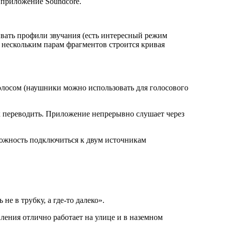
 приложение Soundcore.
вать профили звучания (есть интересный режим
о нескольким парам фрагментов строится кривая
голосом (наушники можно использовать для голосового
ык переводить. Приложение непрерывно слушает через
можность подключиться к двум источникам
е в трубку, а где-то далеко».
вления отлично работает на улице и в наземном