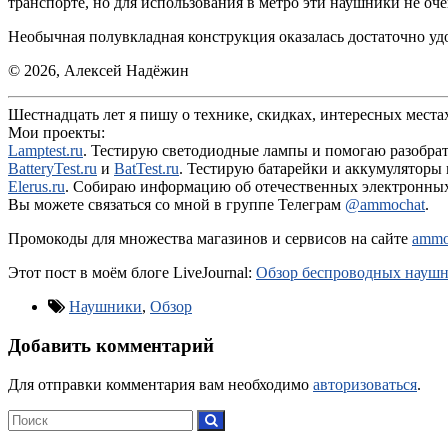
транспорте, но для использования в метро эти наушники не оч
Необычная полувкладная конструкция оказалась достаточно уд
© 2026, Алексей Надёжин
Шестнадцать лет я пишу о технике, скидках, интересных места
Мои проекты:
Lamptest.ru
. Тестирую светодиодные лампы и помогаю разобратьс
BatteryTest.ru
и
BatTest.ru
. Тестирую батарейки и аккумуляторы
Elerus.ru
. Собираю информацию об отечественных электронных 
Вы можете связаться со мной в группе Телеграм
@ammochat
.
Промокоды для множества магазинов и сервисов на сайте
ammo
Этот пост в моём блоге LiveJournal:
Обзор беспроводных наушни
Наушники
,
Обзор
Добавить комментарий
Для отправки комментария вам необходимо
авторизоваться
.