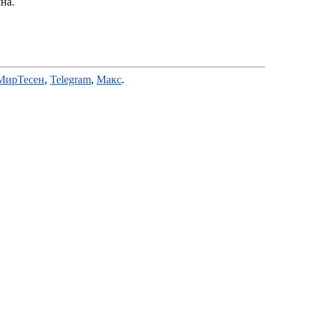
на.
МирТесен
,
Telegram
,
Макс
.