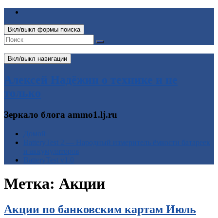
Вкл/выкл формы поиска
Вкл/выкл навигации
Алексей Надёжин о технике и не
только
Зеркало блога ammo1.lj.ru
Домой
BatteryTest 2 — Народный измеритель ёмкости батареек
и аккумуляторов
BatteryTest v1.0
Метка:
Акции
Акции по банковским картам Июль