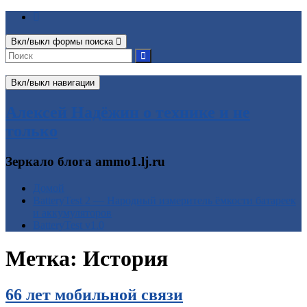
Вкл/выкл формы поиска
Вкл/выкл навигации
Алексей Надёжин о технике и не
только
Зеркало блога ammo1.lj.ru
Домой
BatteryTest 2 — Народный измеритель ёмкости батареек
и аккумуляторов
BatteryTest v1.0
Метка:
История
66 лет мобильной связи