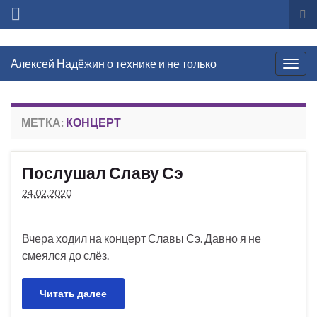
Вкл
вы
фо
Алексей Надёжин о технике и не только
пои
Вкл/
выкл
нави
МЕТКА:
КОНЦЕРТ
Послушал Славу Сэ
24.02.2020
Вчера ходил на концерт Славы Сэ. Давно я не
смеялся до слёз.
Читать далее