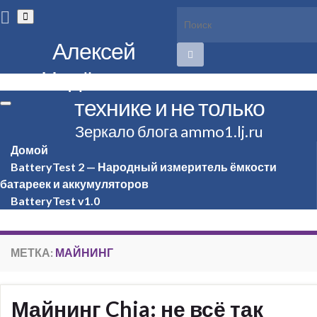
Вкл/
выкл
формы
Алексей
поиска
Надёжин о
технике и не только
Вкл/
выкл
Зеркало блога ammo1.lj.ru
навигации
Домой
BatteryTest 2 — Народный измеритель ёмкости
батареек и аккумуляторов
BatteryTest v1.0
МЕТКА:
МАЙНИНГ
Майнинг Chia: не всё так