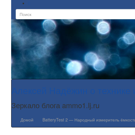
Алексей Надёжин о технике 
Зеркало блога ammo1.lj.ru
Домой
BatteryTest 2 — Народный измеритель ёмкост