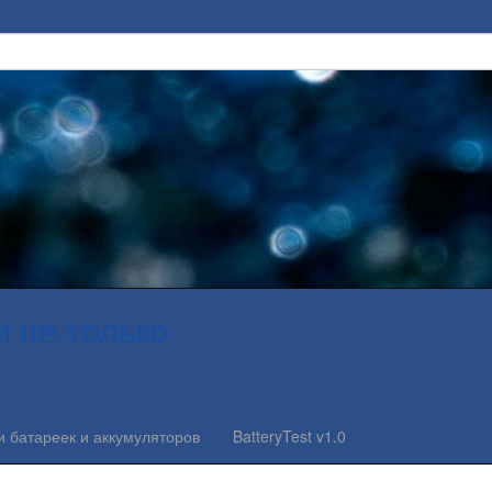
и не только
и батареек и аккумуляторов
BatteryTest v1.0