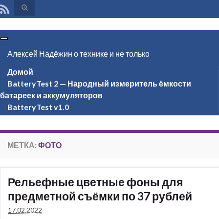
Вкл/
выкл
формы
поиска
Вкл/
выкл
Алексей Надёжин о технике и не только
навигации
Домой
BatteryTest 2 — Народный измеритель ёмкости
батареек и аккумуляторов
BatteryTest v1.0
МЕТКА:
ФОТО
Рельефные цветные фоны для
предметной съёмки по 37 рублей
17.02.2022