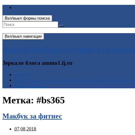
Вкл/выкл формы поиска
Вкл/выкл навигации
Алексей Надёжин о технике и не только
Зеркало блога ammo1.lj.ru
Домой
BatteryTest 2 — Народный измеритель ёмкости батареек и
BatteryTest v1.0
Метка:
#bs365
Макбук за фитнес
07.08.2018