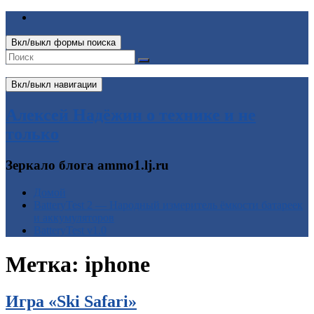
Вкл/выкл формы поиска
Вкл/выкл навигации
Алексей Надёжин о технике и не
только
Зеркало блога ammo1.lj.ru
Домой
BatteryTest 2 — Народный измеритель ёмкости батареек
и аккумуляторов
BatteryTest v1.0
Метка:
iphone
Игра «Ski Safari»