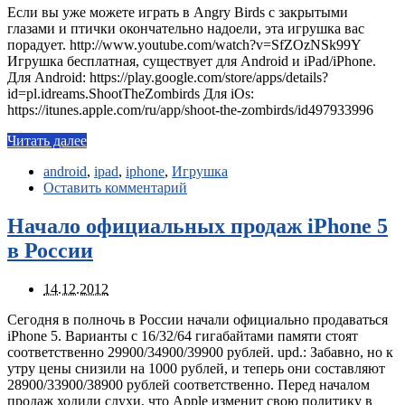
Если вы уже можете играть в Angry Birds с закрытыми
глазами и птички окончательно надоели, эта игрушка вас
порадует. http://www.youtube.com/watch?v=SfZOzNSk99Y
Игрушка бесплатная, существует для Android и iPad/iPhone.
Для Android: https://play.google.com/store/apps/details?
id=pl.idreams.ShootTheZombirds Для iOs:
https://itunes.apple.com/ru/app/shoot-the-zombirds/id497933996
Читать далее
android
,
ipad
,
iphone
,
Игрушка
Оставить комментарий
Начало официальных продаж iPhone 5
в России
14.12.2012
Сегодня в полночь в России начали официально продаваться
iPhone 5. Варианты с 16/32/64 гигабайтами памяти стоят
соответственно 29900/34900/39900 рублей. upd.: Забавно, но к
утру цены снизили на 1000 рублей, и теперь они составляют
28900/33900/38900 рублей соответственно. Перед началом
продаж ходили слухи, что Apple изменит свою политику в