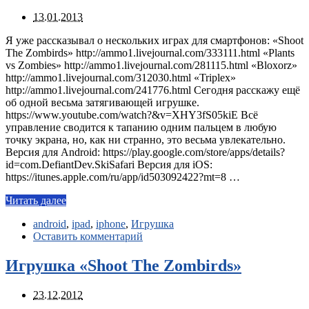
13.01.2013
Я уже рассказывал о нескольких играх для смартфонов: «Shoot
The Zombirds» http://ammo1.livejournal.com/333111.html «Plants
vs Zombies» http://ammo1.livejournal.com/281115.html «Bloxorz»
http://ammo1.livejournal.com/312030.html «Triplex»
http://ammo1.livejournal.com/241776.html Сегодня расскажу ещё
об одной весьма затягивающей игрушке.
https://www.youtube.com/watch?&v=XHY3fS05kiE Всё
управление сводится к тапанию одним пальцем в любую
точку экрана, но, как ни странно, это весьма увлекательно.
Версия для Android: https://play.google.com/store/apps/details?
id=com.DefiantDev.SkiSafari Версия для iOS:
https://itunes.apple.com/ru/app/id503092422?mt=8 …
Читать далее
android
,
ipad
,
iphone
,
Игрушка
Оставить комментарий
Игрушка «Shoot The Zombirds»
23.12.2012