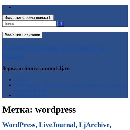
Вкл/выкл формы поиска
Вкл/выкл навигации
Алексей Надёжин о технике и не
только
Зеркало блога ammo1.lj.ru
Домой
BatteryTest 2 — Народный измеритель ёмкости батареек
и аккумуляторов
BatteryTest v1.0
Метка:
wordpress
WordPress, LiveJournal, LjArchive,