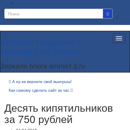
Вкл/
выкл
формы
поиска
Алексей Надёжин о
Вкл/
выкл
технике и не только
навиг
Зеркало блога ammo1.lj.ru
А ну-ка верните свой выигрыш!
Как самому сделать сайт за час
Десять кипятильников
за 750 рублей