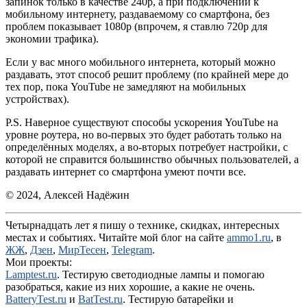
запинок только в качестве 240p, а при подключении к
мобильному интернету, раздаваемому со смартфона, без
проблем показывает 1080p (впрочем, я ставлю 720p для
экономии трафика).
Если у вас много мобильного интернета, который можно
раздавать, этот способ решит проблему (по крайней мере до
тех пор, пока YouTube не замедляют на мобильных
устройствах).
P.S. Наверное существуют способы ускорения YouTube на
уровне роутера, но во-первых это будет работать только на
определённых моделях, а во-вторых потребует настройки, с
которой не справится большинство обычных пользователей, а
раздавать интернет со смартфона умеют почти все.
© 2024, Алексей Надёжин
Четырнадцать лет я пишу о технике, скидках, интересных
местах и событиях. Читайте мой блог на сайте
ammo1.ru
, в
ЖЖ
,
Дзен
,
МирТесен
,
Telegram
.
Мои проекты:
Lamptest.ru
. Тестирую светодиодные лампы и помогаю
разобраться, какие из них хорошие, а какие не очень.
BatteryTest.ru
и
BatTest.ru
. Тестирую батарейки и