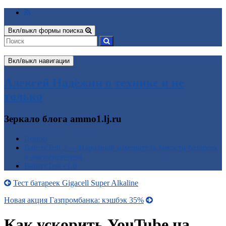
Вкл/выкл формы поиска
Вкл/выкл навигации
Алексей Надёжин о технике и не
только
Зеркало блога ammo1.lj.ru
Домой
BatteryTest 2 — Народный измеритель ёмкости батареек
и аккумуляторов
BatteryTest v1.0
Тест батареек Gigacell Super Alkaline
Новая акция Газпромбанка: кэшбэк 35%
Как ускорить YouTube на