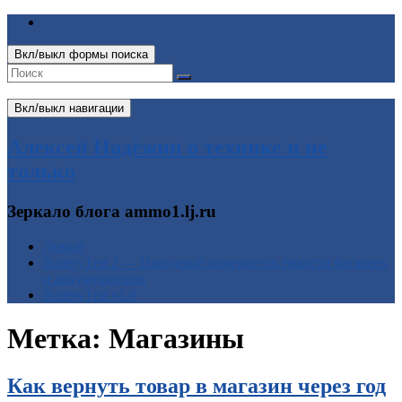
Вкл/выкл формы поиска
Вкл/выкл навигации
Алексей Надёжин о технике и не
только
Зеркало блога ammo1.lj.ru
Домой
BatteryTest 2 — Народный измеритель ёмкости батареек
и аккумуляторов
BatteryTest v1.0
Метка:
Магазины
Как вернуть товар в магазин через год