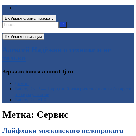
Вкл/выкл формы поиска
Вкл/выкл навигации
Алексей Надёжин о технике и не
только
Зеркало блога ammo1.lj.ru
Домой
BatteryTest 2 — Народный измеритель ёмкости батареек
и аккумуляторов
BatteryTest v1.0
Метка:
Сервис
Лайфхаки московского велопроката