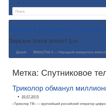
Алексей Надёжин о технике 
Зеркало блога ammo1.lj.ru
Домой
BatteryTest 2 — Народный измеритель ёмкост
Метка:
Спутниковое те
Триколор обманул миллион
20.07.2015
«Триколор ТВ» — крупнейший российский оператор цифров