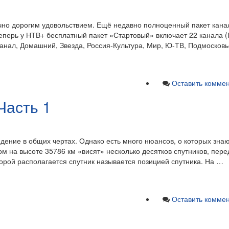
но дорогим удовольствием. Ещё недавно полноценный пакет кана
Теперь у НТВ+ бесплатный пакет «Стартовый» включает 22 канала (
анал, Домашний, Звезда, Россия-Культура, Мир, Ю-ТВ, Подмосковье
Оставить комме
Часть 1
идение в общих чертах. Однако есть много нюансов, о которых знаю
ом на высоте 35786 км «висят» несколько десятков спутников, пер
торой располагается спутник называется позицией спутника. На …
Оставить комме