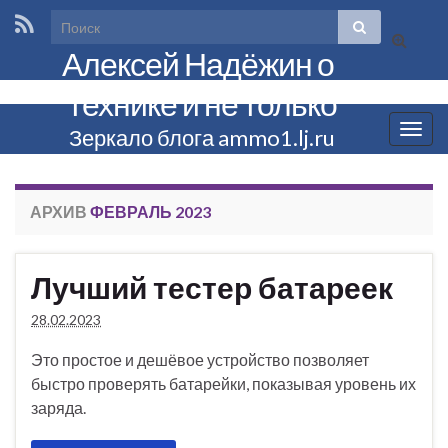
Вкл/
Алексей Надёжин о
выкл
формы
технике и не только
поиска
Вкл/
Зеркало блога ammo1.lj.ru
выкл
нави
АРХИВ
ФЕВРАЛЬ 2023
Лучший тестер батареек
28.02.2023
Это простое и дешёвое устройство позволяет
быстро проверять батарейки, показывая уровень их
заряда.