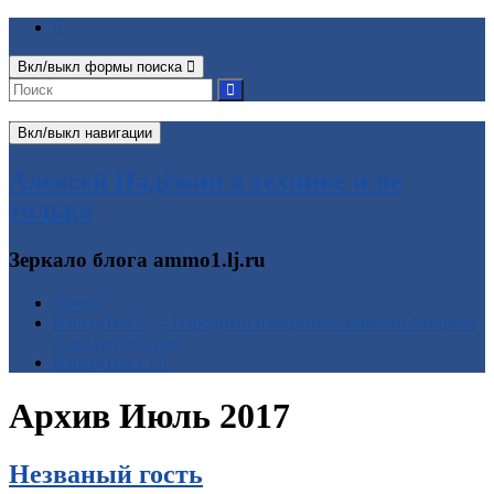
Вкл/выкл формы поиска
Вкл/выкл навигации
Алексей Надёжин о технике и не
только
Зеркало блога ammo1.lj.ru
Домой
BatteryTest 2 — Народный измеритель ёмкости батареек
и аккумуляторов
BatteryTest v1.0
Архив
Июль 2017
Незваный гость