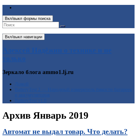
Вкл/выкл формы поиска
Вкл/выкл навигации
Алексей Надёжин о технике и не
только
Зеркало блога ammo1.lj.ru
Домой
BatteryTest 2 — Народный измеритель ёмкости батареек
и аккумуляторов
BatteryTest v1.0
Архив
Январь 2019
Автомат не выдал товар. Что делать?