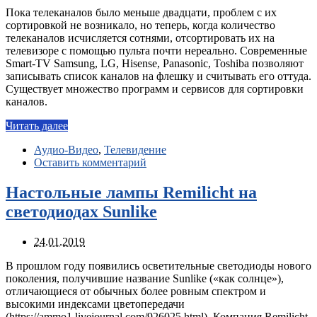
Пока телеканалов было меньше двадцати, проблем с их
сортировкой не возникало, но теперь, когда количество
телеканалов исчисляется сотнями, отсортировать их на
телевизоре с помощью пульта почти нереально. Современные
Smart-TV Samsung, LG, Hisense, Panasonic, Toshiba позволяют
записывать список каналов на флешку и считывать его оттуда.
Существует множество программ и сервисов для сортировки
каналов.
Читать далее
Аудио-Видео
,
Телевидение
Оставить комментарий
Настольные лампы Remilicht на
светодиодах Sunlike
24.01.2019
В прошлом году появились осветительные светодиоды нового
поколения, получившие название Sunlike («как солнце»),
отличающиеся от обычных более ровным спектром и
высокими индексами цветопередачи
(https://ammo1.livejournal.com/926025.html). Компания Remilicht