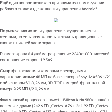
Ещё один вопрос возникает при внимательном изучении
рабочего стола: а где же кнопки управления Android?
По умолчанию их нет и управление осуществляется
жестами, но есть возможность включить традиционные
кнопки в нижней части экрана.
Размер экрана 6.4 дюйма, разрешение 2340х1080 пикселей,
соотношение сторон: 19.5×9.
Смартфон оснастили камерами с рекордными
характеристиками: 48 МП на базе сенсора Sony IMX586 1/2″
с объективом f/1.8, 26 мм, 3D-TOF камерой, фронтальной
камерой 25 МП f/2.0, 26 мм.
Флагманский процессор Huawei HiSilicon Kirin 980 оснащён
восемью ядрами (2×2.6 ГГц Cortex-A76 + 2×1.92 ГГц Cortex-
A76 + 4×1.8 ГГц Cortex-A55), графическим ядром Mali-G76,