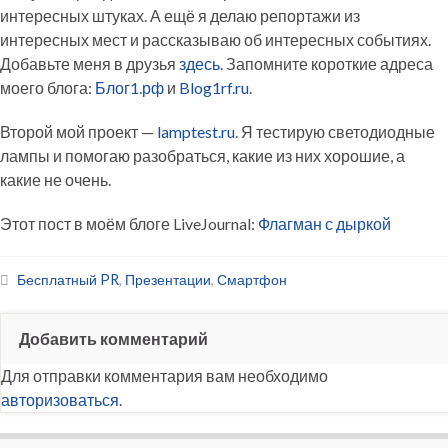
интересных штуках. А ещё я делаю репортажи из
интересных мест и рассказываю об интересных событиях.
Добавьте меня в друзья
здесь
. Запомните короткие адреса
моего блога:
Блог1.рф
и
Blog1rf.ru
.
Второй мой проект —
lamptest.ru
. Я тестирую светодиодные
лампы и помогаю разобраться, какие из них хорошие, а
какие не очень.
Этот пост в моём блоге LiveJournal:
Флагман с дыркой
Бесплатный PR
,
Презентации
,
Смартфон
Добавить комментарий
Для отправки комментария вам необходимо
авторизоваться
.