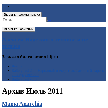
Вкл/выкл формы поиска
Вкл/выкл навигации
Алексей Надёжин о технике и не
только
Зеркало блога ammo1.lj.ru
Домой
BatteryTest 2 — Народный измеритель ёмкости батареек
и аккумуляторов
BatteryTest v1.0
Архив
Июль 2011
Mama Anarchia