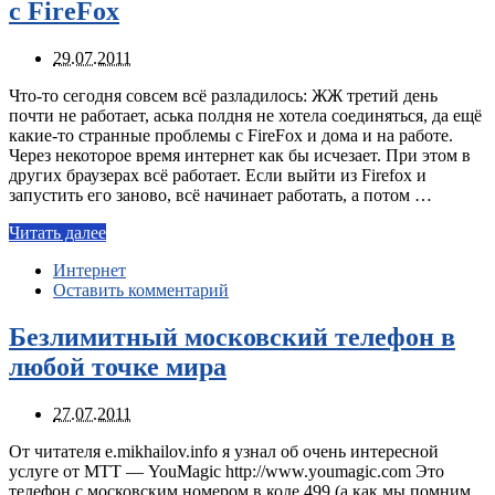
с FireFox
29.07.2011
Что-то сегодня совсем всё разладилось: ЖЖ третий день
почти не работает, аська полдня не хотела соединяться, да ещё
какие-то странные проблемы с FireFox и дома и на работе.
Через некоторое время интернет как бы исчезает. При этом в
других браузерах всё работает. Если выйти из Firefox и
запустить его заново, всё начинает работать, а потом …
Читать далее
Интернет
Оставить комментарий
Безлимитный московский телефон в
любой точке мира
27.07.2011
От читателя e.mikhailov.info я узнал об очень интересной
услуге от МТТ — YouMagic http://www.youmagic.com Это
телефон с московским номером в коде 499 (а как мы помним,