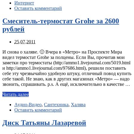
Интернет
Оставить комментарий
Смеситель-термостат Grohe за 2600
рублей
25.07.2011
И снова о халяве. 🙂 Вчера в «Метро» на Проспекте Мира
видел термостат Grohe за полцены. Если Вы, прочитав мои
заметки про термостаты (http://ammo1.livejournal.com/5019.html
и http://ammo1.livejournal.com/97686.html), решили поставить
себе эту чрезвычайно удобную штуку, отличный повод купить
себе такой. Не знаю, как в других магазинах «Метро» — надо
звонить, спрашивать. p.s. А ещё, исключительно в качестве …
Читать далее
Аудио-Видео
,
Сантехника
,
Халява
Оставить комментарий
Диск Татьяны Лазаревой