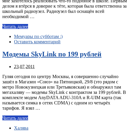
мне захотелось реализовать что-то подобное в школе. Первым
делом я втёрся в доверие к тёте, которая была ответственна за
школьный радиоузел. Радиоузел был оснащён всей
необходимой …
Читать далее
Мемуары по субботам :)
Оставить комментарий
Модемы SkyLink по 199 рублей
23.07.2011
Гуляя сегодня по центру Москвы, я совершенно случайно
зашёл в Магазин «Союз» на Пятницкой, 29/8 (это рядом с
метро Новокузнецкая или Третьяковская) и обнаружил там
мегахаляву — модемы SkyLink с контрактом за 199 рублей. В
комплекте модем AnyDATA ADU-310A и R-UIM карта (так
называется симка в сетях CDMA) с одним из четырёх
тарифов. Я взял …
Читать далее
Халява