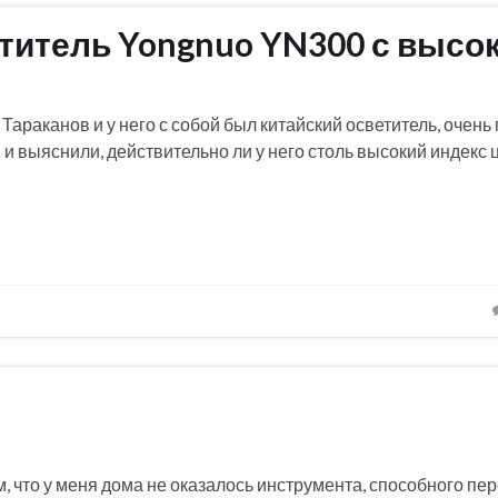
итель Yongnuo YN300 с высок
араканов и у него с собой был китайский осветитель, очень 
и выяснили, действительно ли у него столь высокий индекс 
, что у меня дома не оказалось инструмента, способного пер