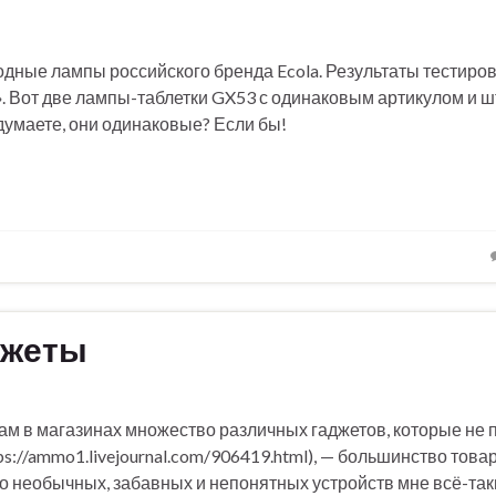
одные лампы российского бренда Ecola. Результаты тестиров
у». Вот две лампы-таблетки GX53 с одинаковым артикулом и 
думаете, они одинаковые? Если бы!
джеты
там в магазинах множество различных гаджетов, которые не 
ps://ammo1.livejournal.com/906419.html), — большинство това
ство необычных, забавных и непонятных устройств мне всё-так