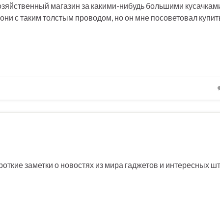
озяйственный магазин за какими-нибудь большими кусачками
они с таким толстым проводом, но он мне посоветовал купить
роткие заметки о новостях из мира гаджетов и интересных ш