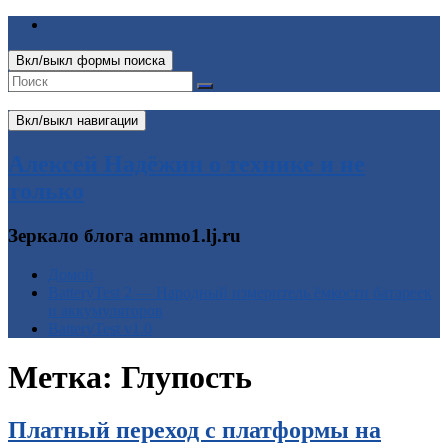
Вкл/выкл формы поиска
Вкл/выкл навигации
Алексей Надёжин о технике и не
только
Зеркало блога ammo1.lj.ru
Домой
BatteryTest 2 — Народный измеритель ёмкости батареек
и аккумуляторов
BatteryTest v1.0
Метка:
Глупость
Платный переход с платформы на