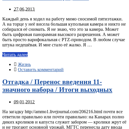
27.06.2013
Каждый день я ходил на работу мимо сносимой пятиэтажки.
А на торце у неё висела большая купольная камера и никто не
собирался её снимать. Я не знаю, что это за камера. Может
быть цифровая панорамная высокого разрешения. А может
быть просто варифокальная с PTZ-приводом. В любом случае
штука недешёвая. И мне стало её жалко. Я …
Читать далее
Жизнь
Оставить комментарий
Отгадка / Перенос введения 11-
значного набора / Итоги выходных
09.01.2012
На загадку http://ammo1.livejournal.com/206216.html почти все
ответили правильно или почти правильно: на Канарах полно
диких кроликов и капуста служит забором — кролики жрут её
и не трогают основной урожай. МГТС перенесла дату ввода