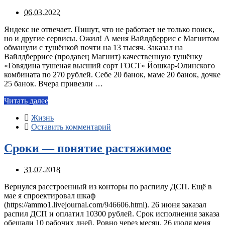
06.03.2022
Яндекс не отвечает. Пишут, что не работает не только поиск,
но и другие сервисы. Ожил! А меня Вайлдберрис с Магнитом
обманули с тушёнкой почти на 13 тысяч. Заказал на
Вайлдберрисе (продавец Магнит) качественную тушёнку
«Говядина тушеная высший сорт ГОСТ» Йошкар-Олинского
комбината по 270 рублей. Себе 20 банок, маме 20 банок, дочке
25 банок. Вчера привезли …
Читать далее
Жизнь
Оставить комментарий
Сроки — понятие растяжимое
31.07.2018
Вернулся расстроенный из конторы по распилу ДСП. Ещё в
мае я спроектировал шкаф
(https://ammo1.livejournal.com/946606.html). 26 июня заказал
распил ДСП и оплатил 10300 рублей. Срок исполнения заказа
обещали 10 рабочих дней. Ровно через месяц, 26 июля меня