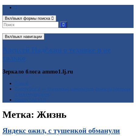
Вкл/выкл формы поиска
Вкл/выкл навигации
Алексей Надёжин о технике и не
только
Зеркало блога ammo1.lj.ru
Домой
BatteryTest 2 — Народный измеритель ёмкости батареек
и аккумуляторов
BatteryTest v1.0
Метка:
Жизнь
Яндекс ожил, с тушенкой обманули