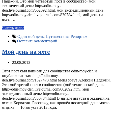
Надёжин. Это мой четвёртый пост в сообщество (мой
технический день: http://odin-moy-
den.livejournal.com/662092.html, мой экспедиционный день:
http://odin-moy-den.livejournal.com/830784.html, мой день на
яхте: …
Читать далее
Один мой день
,
Путешествия
,
Репортаж
Оставить комментарий
Мой день на яхте
23.08.2013
Этот пост был написан для сообщества odin-moy-den и
опубликован там: http://odin-moy-
den.livejournal.com/1327473.html Меня зовут Алексей Надёжин.
Это мой третий пост в сообщество (мой технический день:
http://odin-moy-den.livejournal.com/662092.html, мой
экспедиционный день: http://odin-moy-
den.livejournal.com/830784.html) В начале августа я оказался на
яхте в Хорватии. Расскажу, как прошёл последний день моего
отдыха — 10 августа 2013 года.