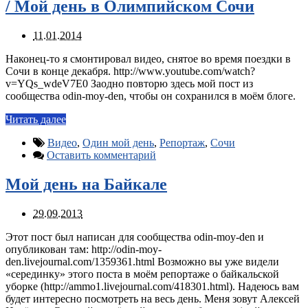
/ Мой день в Олимпийском Сочи
11.01.2014
Наконец-то я смонтировал видео, снятое во время поездки в
Сочи в конце декабря. http://www.youtube.com/watch?
v=YQs_wdeV7E0 Заодно повторю здесь мой пост из
сообщества odin-moy-den, чтобы он сохранился в моём блоге.
Читать далее
Видео
,
Один мой день
,
Репортаж
,
Сочи
Оставить комментарий
Мой день на Байкале
29.09.2013
Этот пост был написан для сообщества odin-moy-den и
опубликован там: http://odin-moy-
den.livejournal.com/1359361.html Возможно вы уже видели
«серединку» этого поста в моём репортаже о байкальской
уборке (http://ammo1.livejournal.com/418301.html). Надеюсь вам
будет интересно посмотреть на весь день. Меня зовут Алексей