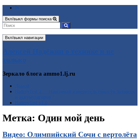
Вкл/выкл формы поиска
Вкл/выкл навигации
Алексей Надёжин о технике и не
только
Зеркало блога ammo1.lj.ru
Домой
BatteryTest 2 — Народный измеритель ёмкости батареек
и аккумуляторов
BatteryTest v1.0
Метка:
Один мой день
Видео: Олимпийский Сочи с вертолёта