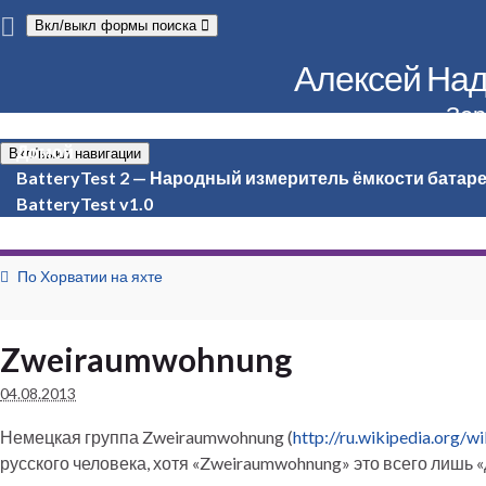
Вкл/выкл формы поиска
Алексей Надё
Зер
Домой
Вкл/выкл навигации
BatteryTest 2 — Народный измеритель ёмкости батар
BatteryTest v1.0
По Хорватии на яхте
Zweiraumwohnung
04.08.2013
Немецкая группа Zweiraumwohnung (
http://ru.wikipedia.org/
русского человека, хотя «Zweiraumwohnung» это всего лишь 