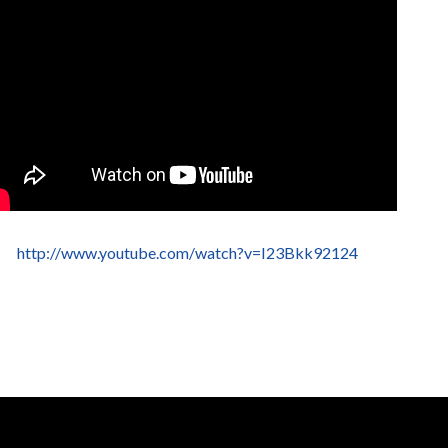
http://www.youtube.com/watch?v=I23Bkk92124