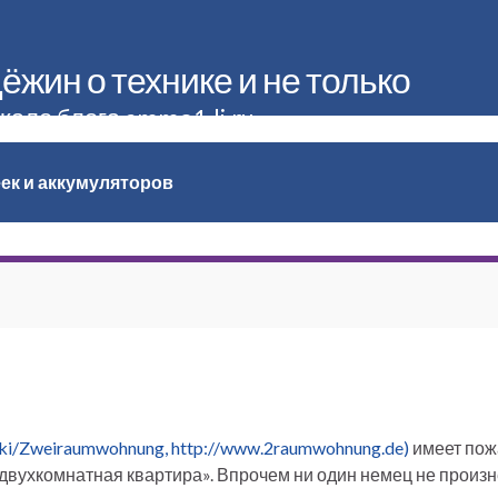
жин о технике и не только
кало блога ammo1.lj.ru
еек и аккумуляторов
wiki/Zweiraumwohnung,
http://www.2raumwohnung.de)
имеет пож
«двухкомнатная квартира». Впрочем ни один немец не произн