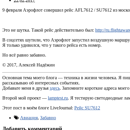
22.02.2017
9 февраля Аэрофлот совершил рейс AFL7612 / SU7612 из моско
Это не шутка. Такой рейс действительно был:
http://ru.flightaw
В соцсетях шутили, что Аэрофлот запустил воздушную маршрутку
Я только удивился, что у такого рейса есть номер.
Но всё равно забавно.
© 2017, Алексей Надёжин
Основная тема моего блога — техника в жизни человека. Я пи
рассказываю об интересных событиях.
Добавьте меня в друзья
здесь
. Запомните короткие адреса моего
Второй мой проект —
lamptest.ru
. Я тестирую светодиодные лам
Этот пост в моём блоге LiveJournal:
Рейс SU7612
Авиация
,
Забавно
Добавить комментарий