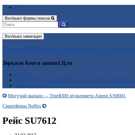
Вкл/выкл формы поиска
Вкл/выкл навигации
Алексей Надёжин о технике и не только
Зеркало блога ammo1.lj.ru
Домой
BatteryTest 2 — Народный измеритель ёмкости батареек и
BatteryTest v1.0
Могучий малыш — TrueRMS мультиметр Aneng AN8001
Смартфоны Neffos
Рейс SU7612