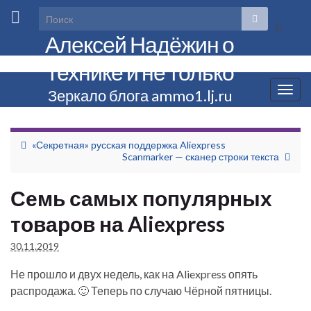
Вкл/
Алексей Надёжин о
выкл
форм
технике и не только
поиска
Вкл/
Зеркало блога ammo1.lj.ru
выкл
нави
«Секретная» русская поддержка Aliexpress
Scanmarker — сканер строки текста
Семь самых популярных
товаров на Aliexpress
30.11.2019
Не прошло и двух недель, как на Aliexpress опять
распродажа. 🙂 Теперь по случаю Чёрной пятницы.