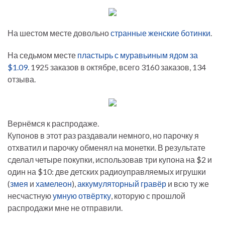
На шестом месте довольно
странные женские ботинки
.
На седьмом месте
пластырь с муравьиным ядом за
$1.09
. 1925 заказов в октябре, всего 3160 заказов, 134
отзыва.
Вернёмся к распродаже.
Купонов в этот раз раздавали немного, но парочку я
отхватил и парочку обменял на монетки. В результате
сделал четыре покупки, использовав три купона на $2 и
один на $10: две детских радиоуправляемых игрушки
(
змея
и
хамелеон
),
аккумуляторный гравёр
и всю ту же
несчастную
умную отвёртку
, которую с прошлой
распродажи мне не отправили.