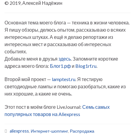
© 2019, Алексей Надёжин
Основная тема моего блога — техника в жизни человека.
Я пишу обзоры, делюсь опытом, рассказываю о всяких
интересных штуках. А ещё я делаю репортажи из
интересных мест и рассказываю об интересных
событиях.
Добавьте меня в друзья
здесь
. Запомните короткие
адреса моего блога:
Блог1.рф
и
Blog1rf.ru
.
Второй мой проект —
lamptest.ru
. Я тестирую
светодиодные лампы и помогаю разобраться, какие из
них хорошие, а какие не очень.
Этот пост в моём блоге LiveJournal:
Семь самых
популярных товаров на Aliexpress
aliexpress
,
Интернет-шоппинг
,
Распродажа