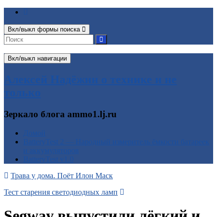
Вкл/выкл формы поиска
Вкл/выкл навигации
Алексей Надёжин о технике и не
только
Зеркало блога ammo1.lj.ru
Домой
BatteryTest 2 — Народный измеритель ёмкости батареек
и аккумуляторов
BatteryTest v1.0
Трава у дома. Поёт Илон Маск
Тест старения светодиодных ламп
Segway выпустили лёгкий и