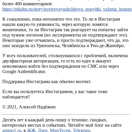
более 400 комментариев:
https://pikabu.ru/story/povtoryayushchiesya_popyitki_vzloma_insta
К сожалению, пока непонятно что это. То ли в Инстаграм
нашли какую-то уязвимость, через которую ломятся
мошенники, то ли Инстаграм так реагирует на попытку зайти
под чужим логином (но эксперименты не подтверждают это).
Некоторые уже отчаялись, и просто подтверждают, что да, это
они заходили из Урюпинска, Челябинска и Рио-де-Жанейро.
У всех пользователей, столкнувшихся с проблемой, включена
двухфакторная авторизация, то есть по идее в аккаунт
невозможно войти без подтверждения по СМС или через
Google Authentificator.
Поддержка Инстаграма как обычно молчит.
Если вы пользуетесь Инстаграмом, у вас такое тоже
наблюдается?
© 2021, Алексей Надёжин
Десять лет я каждый день пишу о технике, скидках,
интересных местах и событиях. Читайте мой блог на сайте
ammo1.ru
, в
ЖЖ
,
Дзен
,
МирТесен
,
Telegram
.