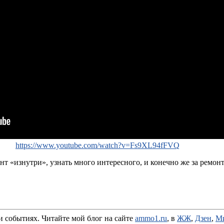
https://www.youtube.com/watch?v=Fs9XL94fFVQ
 «изнутри», узнать много интересного, и конечно же за ремонт
и событиях. Читайте мой блог на сайте
ammo1.ru
, в
ЖЖ
,
Дзен
,
М