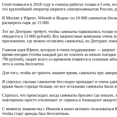
Urent появился в 2018 году и сначала работал только в Сочи, 
это крупнейший оператор шеринга электросамокатов России, р
В Москве у Юрент, Whoosh и Яндекс по 10 000 самокатов (боль
расширить парк до 15 000.
Тот же Дептранс требует, чтобы самокаты парковались только 
обходится в 13 000 рублей). Все шеринговые компании очень 
приложении, где можно оставлять самокаты), но Дептранс пока
Главная идея Юрент, которую я очень поддерживаю — шеринг эл
время поездки (чтобы каждый раз не платить за начало поездки
790 рублей), скорее всего со временем появятся и сезонные або
лето и осень бесплатно.
Для того, чтобы не тратить лишнее время, самокаты при заверш
Я спросил, сколько самокатов бесследно пропадает и очень удив
кражи было гораздо больше, но все остальные самокаты были в
Спросил, что происходит, когда самокаты бросают где попало,
повторении просто отключают от сервиса и блокируют аккаунт
С момента знакомства с Иваном я начал активно пользоваться Ю
чтобы старт аренды был бесплатным.