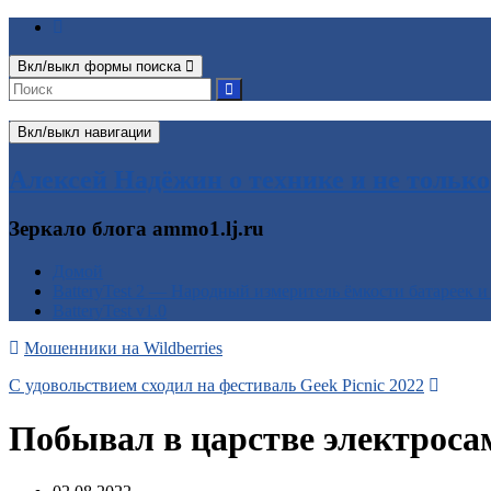
Вкл/выкл формы поиска
Вкл/выкл навигации
Алексей Надёжин о технике и не только
Зеркало блога ammo1.lj.ru
Домой
BatteryTest 2 — Народный измеритель ёмкости батареек и
BatteryTest v1.0
Мошенники на Wildberries
С удовольствием сходил на фестиваль Geek Picniс 2022
Побывал в царстве электроса