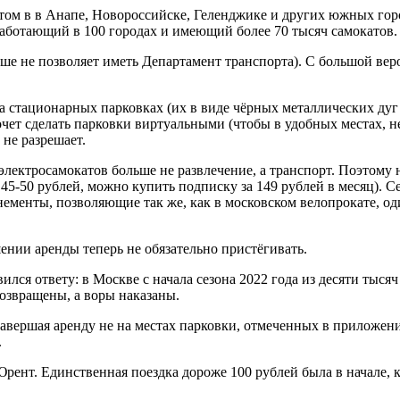
потом в в Анапе, Новороссийске, Геленджике и других южных гор
аботающий в 100 городах и имеющий более 70 тысяч самокатов.
ше не позволяет иметь Департамент транспорта). С большой вер
на стационарных парковках (их в виде чёрных металлических дуг 
хочет сделать парковки виртуальными (чтобы в удобных местах,
 не разрешает.
ектросамокатов больше не развлечение, а транспорт. Поэтому н
 45-50 рублей, можно купить подписку за 149 рублей в месяц). 
нементы, позволяющие так же, как в московском велопрокате, один
ении аренды теперь не обязательно пристёгивать.
ился ответу: в Москве с начала сезона 2022 года из десяти тыся
озвращены, а воры наказаны.
 завершая аренду не на местах парковки, отмеченных в приложен
.
рент. Единственная поездка дороже 100 рублей была в начале, ко