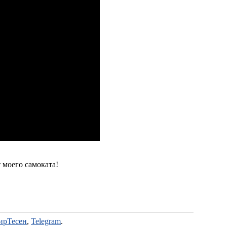
 моего самоката!
ирТесен
,
Telegram
.