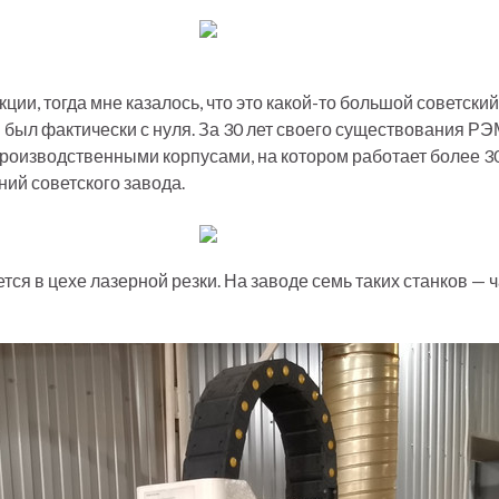
ции, тогда мне казалось, что это какой-то большой советски
н был фактически с нуля. За 30 лет своего существования Р
оизводственными корпусами, на котором работает более 300 
ий советского завода.
я в цехе лазерной резки. На заводе семь таких станков — ча