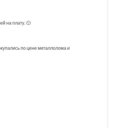
й на плату. 🙂
окупались по цене металлолома и