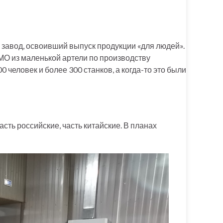
й завод, освоивший выпуск продукции «для людей».
ЭМО из маленькой артели по производству
человек и более 300 станков, а когда-то это были
сть российские, часть китайские. В планах