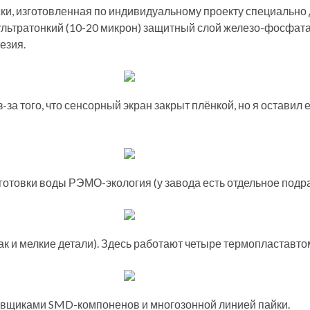
ки, изготовленная по индивидуальному проекту специально
 ультратонкий (10-20 микрон) защитный слой железо-фосфат
езия.
за того, что сенсорный экран закрыт плёнкой, но я оставил е
дготовки воды РЭМО-экология (у завода есть отдельное под
так и мелкие детали). Здесь работают четыре термопластавто
новщиками SMD-компоненов и многозонной линией пайки.