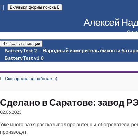
Вкл/выкл формы поиска
Алексей Надё
Зер
Домой
Вкл/выкл навигации
BatteryTest 2 — Народный измеритель ёмкости батар
BatteryTest v1.0
Сковородка не работает :)
Сделано в Саратове: завод 
02.06.2023
Уже много раз я рассказывал про антенны, обогреватели, ре
производят.