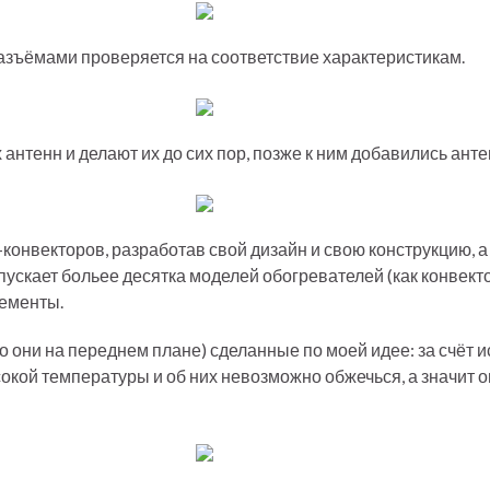
разъёмами проверяется на соответствие характеристикам.
нтенн и делают их до сих пор, позже к ним добавились антен
онвекторов, разработав свой дизайн и свою конструкцию, а
скает больее десятка моделей обогревателей (как конвектор
ементы.
о они на переднем плане) сделанные по моей идее: за счёт
окой температуры и об них невозможно обжечься, а значит о