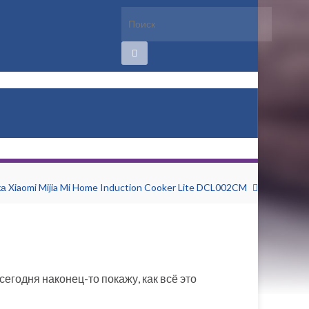
 Xiaomi Mijia Mi Home Induction Cooker Lite DCL002CM
егодня наконец-то покажу, как всё это