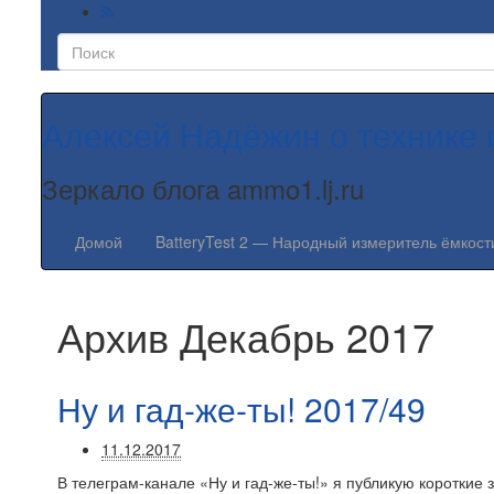
Алексей Надёжин о технике 
Зеркало блога ammo1.lj.ru
Домой
BatteryTest 2 — Народный измеритель ёмкост
Архив
Декабрь 2017
Ну и гад-же-ты! 2017/49
11.12.2017
В телеграм-канале «Ну и гад-же-ты!» я публикую короткие 