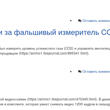
Оставить комме
ги за фальшивый измеритель C
н был измерять уровень углекислого газа (CO2) и управлять вентил
родавцом (https://ammo1.livejournal.com/895341.html).
Оставить комме
 видеосъёмки (https://ammo1.livejournal.com/470345.html). В дека
вом в комплекте, которая умеет снимать видео 1200 кадров в секунд