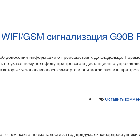
 WIFI/GSM сигнализация G90B P
соб донесения информации о происшествиях до владельца. Первы
ть по указанному телефону при тревоге и дистанционно управляли
 которые устанавливалась симкарта и они могли звонить при трево
Оставить комме
т о том, какие новые гадости за год придумали киберпреступники 