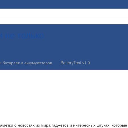
и не только
и батареек и аккумуляторов
BatteryTest v1.0
заметки о новостях из мира гаджетов и интересных штуках, которые