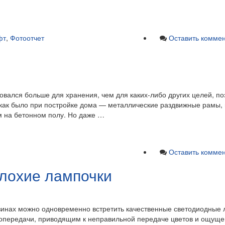
фт
,
Фотоотчет
Оставить комме
овался больше для хранения, чем для каких-либо других целей, по
к, как было при постройке дома — металлические раздвижные рамы
м на бетонном полу. Но даже …
Оставить комме
плохие лампочки
агазинах можно одновременно встретить качественные светодиодные
етопередачи, приводящим к неправильной передаче цветов и ощущ