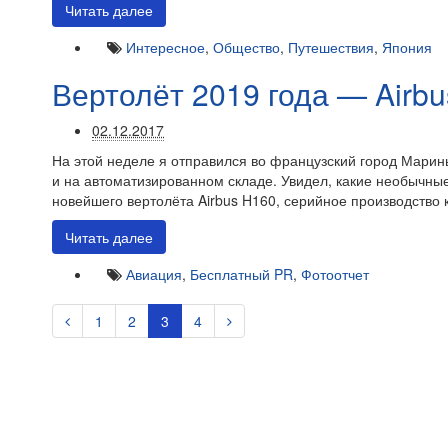
Читать далее
Интересное
,
Общество
,
Путешествия
,
Япония
Вертолёт 2019 года — Airb
02.12.2017
На этой неделе я отправился во французский город Маринь
и на автоматизированном складе. Увидел, какие необычны
новейшего вертолёта Airbus H160, серийное производство к
Читать далее
Авиация
,
Бесплатный PR
,
Фотоотчет
1
2
3
4