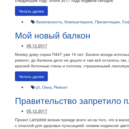
следующем году. Итоги 2017 года подвели сегодня.
Читать далее
Безопасность
,
Компьютерное
,
Презентации
,
Со
Мой новый балкон
06.12.2017
Моему дому серии П44Т уже 14 лет. Балкон всегда использ
ремонт, до балкона дело не дошло и там всё осталось та
краской бетонные стены и потолок, страшненький линолеу
Читать далее
pr
,
Окна
,
Ремонт
Правительство запретило 
05.12.2017
Проект Lamptest возник прежде всего из-за того, что в м
с опасной для здоровья пульсацией, низким индексом цв