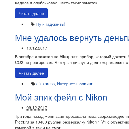
неделе я опубликовал шесть таких заметок.
Читать далее
Ну и гад-же-ты!
Мне удалось вернуть день
10.12.2017
В октябре я заказал на Aliexpress прибор, который долже
CO2 не реагировал. Я открыл диспут и долго «сражался» с п
Читать далее
aliexpress
,
Интернет-шоппинг
Мой эпик фейл с Nikon
09.12.2017
Три года назад меня заинтересовала тема сверхзамедленной
Pleer.ru за 10400 рублей беззеркалку Nikon 1 V1 с объекти
камерой я так и не смог.