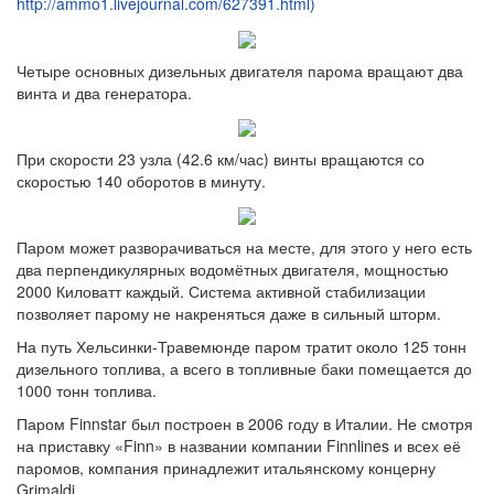
http://ammo1.livejournal.com/627391.html)
Четыре основных дизельных двигателя парома вращают два
винта и два генератора.
При скорости 23 узла (42.6 км/час) винты вращаются со
скоростью 140 оборотов в минуту.
Паром может разворачиваться на месте, для этого у него есть
два перпендикулярных водомётных двигателя, мощностью
2000 Киловатт каждый. Система активной стабилизации
позволяет парому не накреняться даже в сильный шторм.
На путь Хельсинки-Травемюнде паром тратит около 125 тонн
дизельного топлива, а всего в топливные баки помещается до
1000 тонн топлива.
Паром Finnstar был построен в 2006 году в Италии. Не смотря
на приставку «Finn» в названии компании Finnlines и всех её
паромов, компания принадлежит итальянскому концерну
Grimaldi.