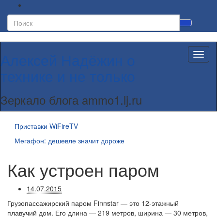
Вкл/
выкл
форм
Алексей Надёжин о
Вкл/
поиск
выкл
технике и не только
навиг
Зеркало блога ammo1.lj.ru
Приставки WiFireTV
Мегафон: дешевле значит дороже
Как устроен паром
14.07.2015
Грузопассажирский паром Finnstar — это 12-этажный
плавучий дом. Его длина — 219 метров, ширина — 30 метров,