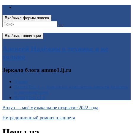
Вкл/выкл формы поиска
Вкл/выкл навигации
Алексей Надёжин о технике и не
только
Зеркало блога ammo1.lj.ru
Домой
BatteryTest 2 — Народный измеритель ёмкости батареек
и аккумуляторов
BatteryTest v1.0
Волуа — моё музыкальное открытие 2022 года
Нетрадиционный ремонт планшета
Цены на