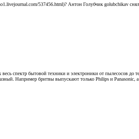
o1.livejournal.com/537456.html)? Антон Голубчик golubchikav сн
весь спектр бытовой техники и электроники от пылесосов до те
 разный. Например бритвы выпускают только Philips и Panasonic,