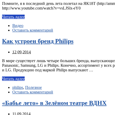
Помните, я в последний день лета полетал на ЯК18Т (http://amm
http://www.youtube.com/watch?v=vsLJSlx-eY0
Читать далее
Видео
Оставить комментарий
Как устроен бренд Philips
12.09.2014
В мире существует лишь четыре больших бренда, выпускающих 
Panasonic, Samsung, LG и Philips. Конечно, ассортимент у всех
и LG. Продукцию под маркой Philips выпускают …
Читать далее
philips
,
Полезное
Оставить комментарий
«Бабье лето» в Зелёном театре ВДНХ
11.09.2014