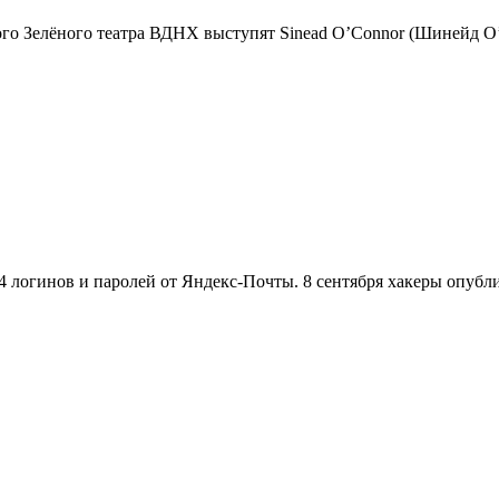
ого Зелёного театра ВДНХ выступят Sinead O’Connor (Шинейд О’
614 логинов и паролей от Яндекс-Почты. 8 сентября хакеры опубл