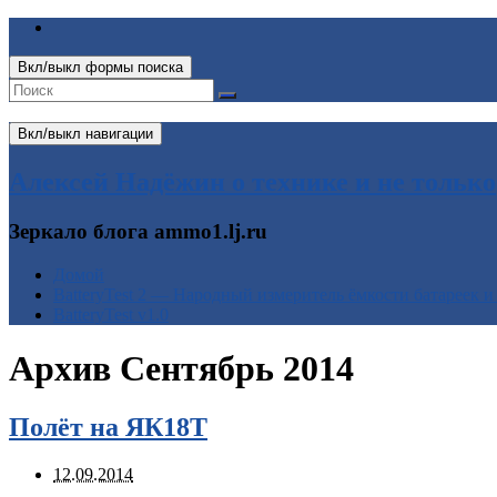
Вкл/выкл формы поиска
Вкл/выкл навигации
Алексей Надёжин о технике и не только
Зеркало блога ammo1.lj.ru
Домой
BatteryTest 2 — Народный измеритель ёмкости батареек и
BatteryTest v1.0
Архив
Сентябрь 2014
Полёт на ЯК18Т
12.09.2014